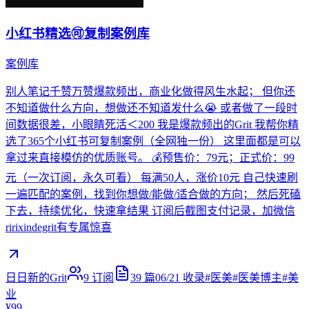
小红书精选🉑️复制案例库
案例库
别人笔记千赞万赞爆款频出，商业化做得风生水起； 但你还
不知道做什么方向，想做还不知道发什么😭 或者做了一段时
间数据很差，小眼睛死活＜200 我是爆款频出的Grit 我帮你精
选了365个小红书可复制案例（全网独一份） 这里面都是可以
拿过来直接模仿的优质账号。 💰预售价：79元；正式价：99
元（一次订阅，永久可看） 每满50人，涨价10元 自己快速刷
一遍匹配的案例，找到你想做/能做/适合做的方向； 然后死磕
下去，持续优化，快速拿结果 订阅后截图支付记录，加微信
ririxindegrit有专属惊喜
日日新的Grit
9
订阅
39
篇
06/21
收录
#
医美
#
医美博主
#
美
业
¥99