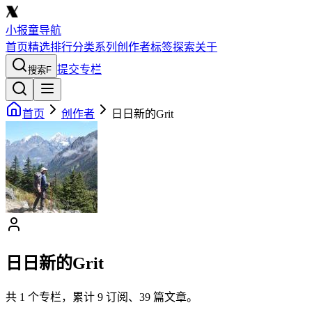
小报童导航
首页
精选
排行
分类
系列
创作者
标签
探索
关于
提交专栏
搜索
F
首页
创作者
日日新的Grit
日日新的Grit
共
1
个专栏，累计
9
订阅、
39
篇文章。