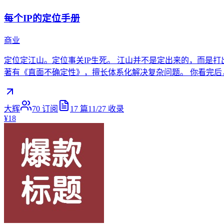
每个IP的定位手册
商业
定位定江山。定位事关IP生死。 江山并不是定出来的，而是打出
著有《直面不确定性》，擅长体系化解决复杂问题。 你看完后，就可
大辉
70
订阅
17
篇
11/27
收录
¥18