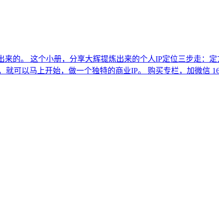
来的。 这个小册，分享大辉提炼出来的个人IP定位三步走：定方
以马上开始，做一个独特的商业IP。 购买专栏，加微信 1627