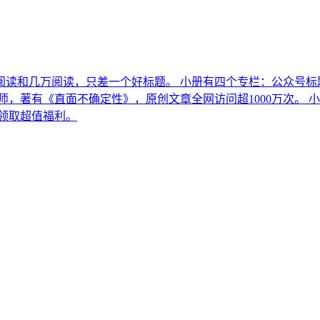
读和几万阅读，只差一个好标题。 小册有四个专栏：公众号标
著有《直面不确定性》，原创文章全网访问超1000万次。 小册永
限时领取超值福利。