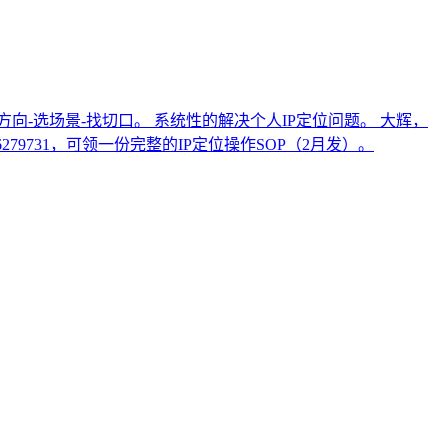
向-选场景-找切口。 系统性的解决个人IP定位问题。 大辉，
9731，可领一份完整的IP定位操作SOP（2月发）。