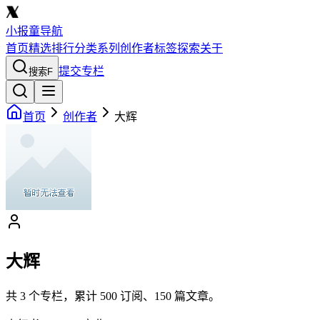
小报童导航
首页
精选
排行
分类
系列
创作者
标签
探索
关于
提交专栏
搜索
F
首页
创作者
大辉
大辉
共
3
个专栏，累计
500
订阅、
150
篇文章。