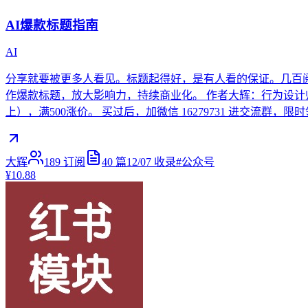
AI爆款标题指南
AI
分享就要被更多人看见。标题起得好，是有人看的保证。几百阅
作爆款标题，放大影响力，持续商业化。 作者大辉：行为设计师，
上），满500涨价。 买过后，加微信 16279731 进交流群，
大辉
189
订阅
40
篇
12/07
收录
#
公众号
¥10.88