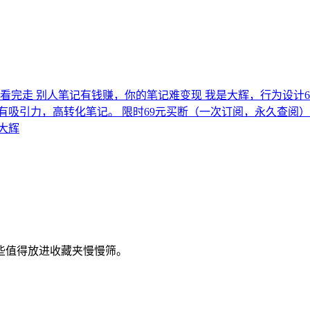
记看完走 别人笔记有钱赚，你的笔记难变现 我是大辉，行为设计
有吸引力，高转化笔记。 限时69元买断（一次订阅，永久查阅）
—大辉
些值得放进收藏夹慢慢筛。