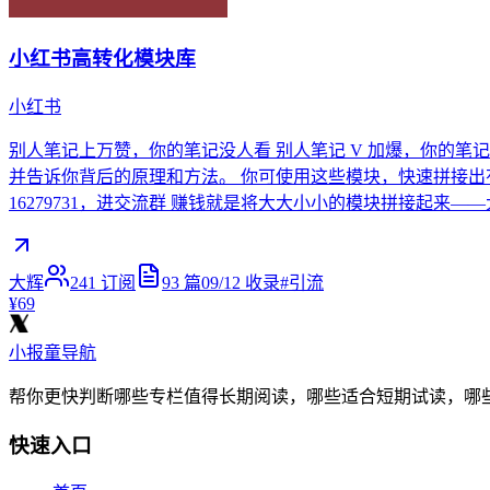
小红书高转化模块库
小红书
别人笔记上万赞，你的笔记没人看 别人笔记 V 加爆，你的笔
并告诉你背后的原理和方法。 你可使用这些模块，快速拼接出
16279731，进交流群 赚钱就是将大大小小的模块拼接起来—
大辉
241
订阅
93
篇
09/12
收录
#
引流
¥69
小报童导航
帮你更快判断哪些专栏值得长期阅读，哪些适合短期试读，哪
快速入口