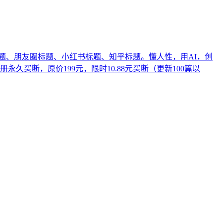
题、朋友圈标题、小红书标题、知乎标题。懂人性，用AI，创
久买断，原价199元，限时10.88元买断（更新100篇以