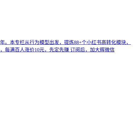
6年。本专栏从行为模型出发，提炼88+个小红书高转化模块，
，每满百人涨价10元，先定先赚 订阅后，加大辉微信