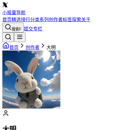
小报童导航
首页
精选
排行
分类
系列
创作者
标签
探索
关于
提交专栏
搜索
F
首页
创作者
大明
大明