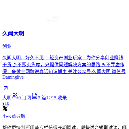
久闻大明
创业
久闻大明，好久不见！ 轻资产创业玩家｜为你分享创业赚钱
干货 🤳不贩卖焦虑，只提供问题解决方案的思路 🤟不弄虚作
假，争做全网敢说真话知识博主 关注公众号:久闻大明 微信号
Daminglive
大明
0
订阅
2
篇
12/15
收录
¥10
小报童导航
帮你更快判断哪些专栏值得长期阅读，哪些适合短期试读，哪