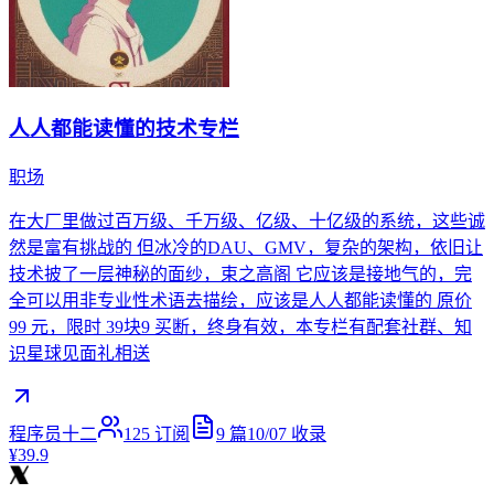
人人都能读懂的技术专栏
职场
在大厂里做过百万级、千万级、亿级、十亿级的系统，这些诚
然是富有挑战的 但冰冷的DAU、GMV，复杂的架构，依旧让
技术披了一层神秘的面纱，束之高阁 它应该是接地气的，完
全可以用非专业性术语去描绘，应该是人人都能读懂的 原价
99 元，限时 39块9 买断，终身有效，本专栏有配套社群、知
识星球见面礼相送
程序员十二
125
订阅
9
篇
10/07
收录
¥39.9