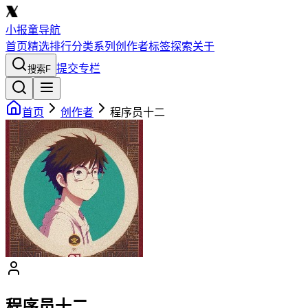
小报童导航
首页
精选
排行
分类
系列
创作者
标签
探索
关于
提交专栏
搜索
F
首页
创作者
程序员十二
程序员十二