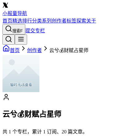
小报童导航
首页
精选
排行
分类
系列
创作者
标签
探索
关于
提交专栏
搜索
F
首页
创作者
云兮💰财赋占星师
云兮💰财赋占星师
共
1
个专栏，累计
1
订阅、
20
篇文章。