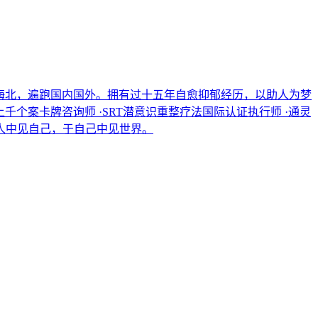
南海北，遍跑国内国外。拥有过十五年自愈抑郁经历，以助人为梦
千个案卡牌咨询师 ·SRT潜意识重整疗法国际认证执行师 ·通灵
他人中见自己，于自己中见世界。