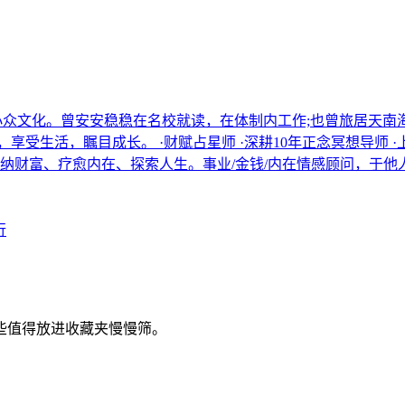
关注小众文化。曾安安稳稳在名校就读，在体制内工作;也曾旅居天
受生活，瞩目成长。 ·财赋占星师 ·深耕10年正念冥想导师 ·上
接纳财富、疗愈内在、探索人生。事业/金钱/内在情感顾问，于
行
些值得放进收藏夹慢慢筛。