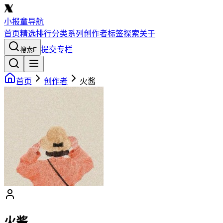
小报童导航
首页
精选
排行
分类
系列
创作者
标签
探索
关于
提交专栏
搜索
F
首页
创作者
火酱
火酱