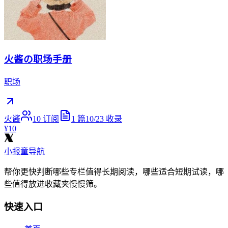
火酱の职场手册
职场
火酱
10
订阅
1
篇
10/23
收录
¥10
小报童导航
帮你更快判断哪些专栏值得长期阅读，哪些适合短期试读，哪
些值得放进收藏夹慢慢筛。
快速入口