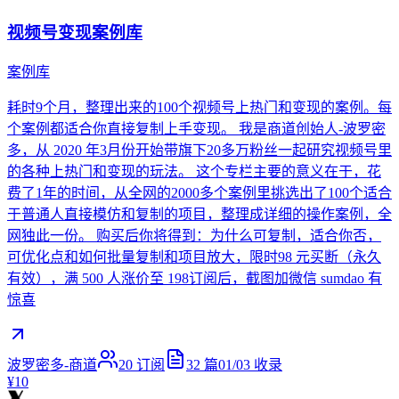
视频号变现案例库
案例库
耗时9个月，整理出来的100个视频号上热门和变现的案例。每
个案例都适合你直接复制上手变现。 我是商道创始人-波罗密
多，从 2020 年3月份开始带旗下20多万粉丝一起研究视频号里
的各种上热门和变现的玩法。 这个专栏主要的意义在于，花
费了1年的时间，从全网的2000多个案例里挑选出了100个适合
于普通人直接模仿和复制的项目，整理成详细的操作案例，全
网独此一份。 购买后你将得到：为什么可复制，适合你否，
可优化点和如何批量复制和项目放大，限时98 元买断（永久
有效），满 500 人涨价至 198订阅后，截图加微信 sumdao 有
惊喜
波罗密多-商道
20
订阅
32
篇
01/03
收录
¥10