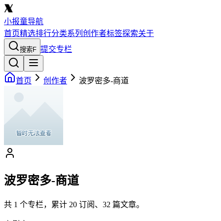
小报童导航
首页
精选
排行
分类
系列
创作者
标签
探索
关于
提交专栏
搜索
F
首页
创作者
波罗密多-商道
波罗密多-商道
共
1
个专栏，累计
20
订阅、
32
篇文章。