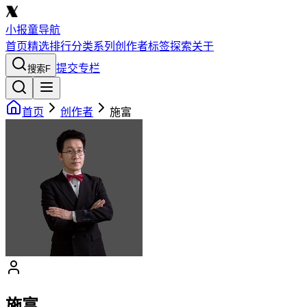
小报童导航
首页
精选
排行
分类
系列
创作者
标签
探索
关于
提交专栏
搜索
F
首页
创作者
施富
施富