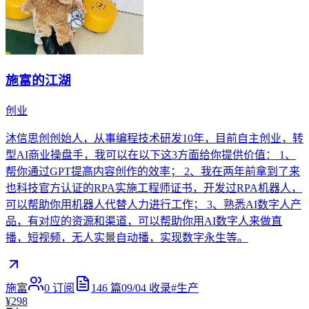
施富的江湖
创业
沐信思创创始人，从事编程技术研发10年，目前自主创业，转
型AI商业操盘手，我可以在以下这3方面给你提供价值： 1、
帮你通过GPT提高内容创作的效率； 2、我在两年前拿到了来
也科技官方认证的RPA实施工程师证书，开发过RPA机器人，
可以帮助你用机器人代替人力进行工作； 3、熟悉AI数字人产
品，有对应的资源和渠道，可以帮助你用AI数字人来做直
播，短视频，无人实景自动播，实现数字永生等。
施富
0
订阅
146
篇
09/04
收录
#
生产
¥298