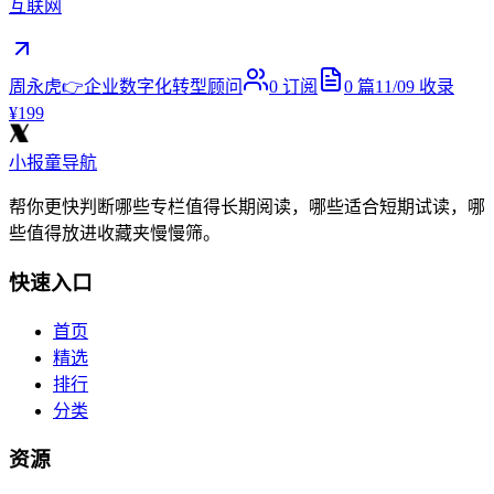
互联网
周永虎👉企业数字化转型顾问
0
订阅
0
篇
11/09
收录
¥199
小报童导航
帮你更快判断哪些专栏值得长期阅读，哪些适合短期试读，哪
些值得放进收藏夹慢慢筛。
快速入口
首页
精选
排行
分类
资源