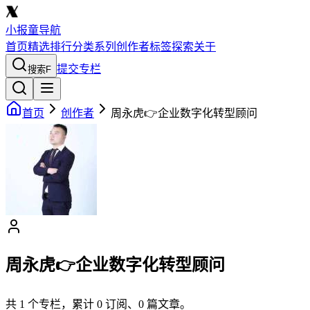
小报童导航
首页
精选
排行
分类
系列
创作者
标签
探索
关于
提交专栏
搜索
F
首页
创作者
周永虎👉企业数字化转型顾问
周永虎👉企业数字化转型顾问
共
1
个专栏，累计
0
订阅、
0
篇文章。