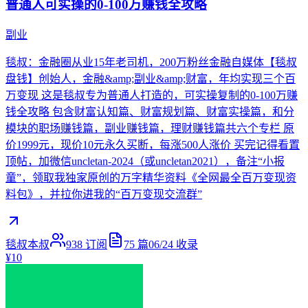
普通人可实操的0-100万赚钱全攻略
副业
毯叔：金融圈从业15年老司机，200万粉丝金融自媒体【毯叔
盘钱】创始人，金融&amp;副业&amp;财富，年均实现三个百
万变现 这是毯叔专为普通人打造的，可实操复制的0-100万赚
钱全攻略 包含财富认知篇、财富规划篇、财富实操篇，和分
模块的职场赚钱篇，副业赚钱篇，理财赚钱篇共六个专栏 原
价1999元，现价10元永久买断，每涨500人涨价 买完记得看置
顶帖，加微信uncletan-2024（或uncletan2021），备注“小报
童”，领取我独家原创的万字精华资料《全网最全百万变现资
料包》，并拉你进我的“百万变现交流群”
毯叔本叔
938
订阅
75
篇
06/24
收录
¥10