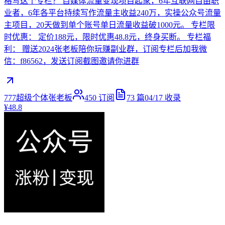
格写这个专栏？ 自媒体流量变现项目起家，6年互联网自由职
业者，6年各平台持续写作流量主收益240万，实操公众号流量
主项目，20天做到单个账号单日流量收益破1000元。 专栏限
时优惠： 定价188元，限时优惠48.8元，终身买断。 专栏福
利： 赠送2024张老板陪你玩赚副业群，订阅专栏后加我微
信：f86562，发送订阅截图邀请你进群
777超级个体张老板
450
订阅
73
篇
04/17
收录
¥48.8