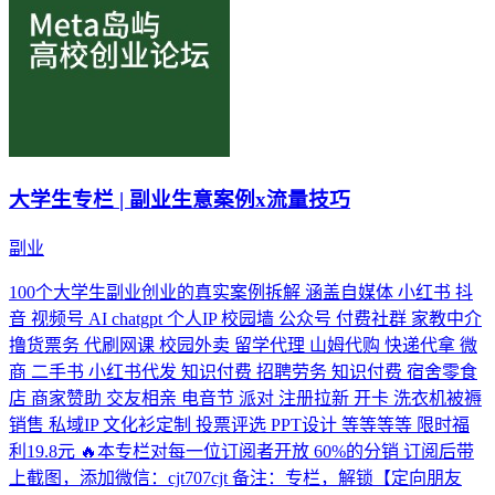
大学生专栏 | 副业生意案例x流量技巧
副业
100个大学生副业创业的真实案例拆解 涵盖自媒体 小红书 抖
音 视频号 AI chatgpt 个人IP 校园墙 公众号 付费社群 家教中介
撸货票务 代刷网课 校园外卖 留学代理 山姆代购 快递代拿 微
商 二手书 小红书代发 知识付费 招聘劳务 知识付费 宿舍零食
店 商家赞助 交友相亲 电音节 派对 注册拉新 开卡 洗衣机被褥
销售 私域IP 文化衫定制 投票评选 PPT设计 等等等等 限时福
利19.8元 🔥本专栏对每一位订阅者开放 60%的分销 订阅后带
上截图，添加微信：cjt707cjt 备注：专栏，解锁【定向朋友