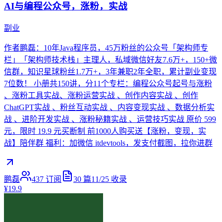
AI与编程公众号，涨粉，实战
副业
作者鹏磊：10年Java程序员，45万粉丝的公众号「架构师专
栏」「架构师技术栈」主理人，私域微信好友7.6万+，150+微
信群，知识星球粉丝1.7万+，3年兼职2年全职，累计副业变现
7位数！ 小册共150讲，分11个专栏：编程公众号起号与涨粉
、涨粉工具实战、涨粉运营实战 、创作内容实战 、创作
ChatGPT实战 、粉丝互动实战 、内容变现实战 、数据分析实
战 、进阶开发实战 、涨粉秘籍实战 、运营技巧实战 原价 599
元，限时 19.9 元买断制 前1000人购买送【涨粉，变现，实
战】陪伴群 福利：加微信 itdevtools，发支付截图，拉你进群
鹏磊
437
订阅
30
篇
11/25
收录
¥19.9