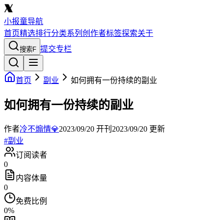
小报童导航
首页
精选
排行
分类
系列
创作者
标签
探索
关于
提交专栏
搜索
F
首页
副业
如何拥有一份持续的副业
如何拥有一份持续的副业
作者
冷不煽情💎
2023/09/20
开刊
2023/09/20
更新
#
副业
订阅读者
0
内容体量
0
免费比例
0
%