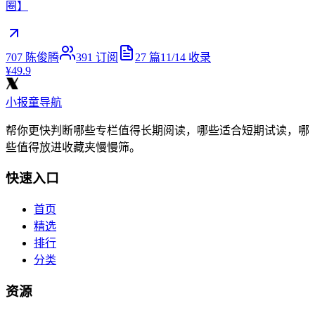
圈】
707 陈俊腾
391
订阅
27
篇
11/14
收录
¥49.9
小报童导航
帮你更快判断哪些专栏值得长期阅读，哪些适合短期试读，哪
些值得放进收藏夹慢慢筛。
快速入口
首页
精选
排行
分类
资源