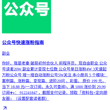
公众号快速涨粉指南
副业
你好，我是老秦 破局初创合伙人 前程序员，现自由职业 公众
号读者20W 副业累计变现七位数 公众号单日涨粉4W 3天速起
万粉公众号 搜一搜自动涨粉公号5W关注 本小册共 5 个模块：
案例篇、涨粉篇、变现篇、进阶20问 ，彩蛋。 原价 199 元，
当下 18.88 元(一次订阅，永久可查阅)，满 1000 涨价到 29.99
订阅➕v： 912241847 ，截图支付记录，领取「资料包+定向朋
友圈」（设置配套读者群）