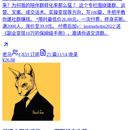
来？为何我的陪伴群转化率那么猛 ？ 这个专栏围绕建群、运
营、文案、成交话术、实操变现等方向，写100篇，手把手教
你建社群赚钱。 *限时最低价26.88元，一次付费，终身买断。
满2000人，涨价至39.9元。 付费后加v：laomadushu2022 送
《副业变现10万的保姆级手册》，邀请你进交流群。
老马
1,833
订阅
25
篇
11/14
收录
¥26.88