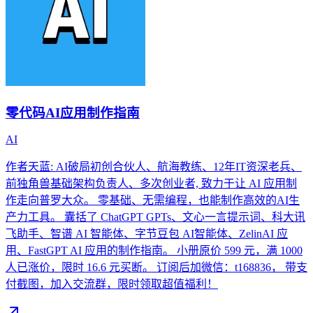
零代码AI应用制作指南
AI
作者天蓝: AI破局初创合伙人、航海教练、12年IT资深老兵、
前独角兽基础架构负责人、多次创业者, 致力于让 AI 应用制
作走向普罗大众。 零基础、无需编程，也能制作高效的AI生
产力工具。 囊括了 ChatGPT GPTs、文心一言提示词、科大讯
飞助手、智谱 AI 智能体、字节豆包 AI智能体、ZelinAI 应
用、FastGPT AI 应用的制作指南。 小册原价 599 元，满 1000
人已涨价，限时 16.6 元买断。 订阅后加微信：t168836， 带支
付截图，加入交流群，限时领取超值福利！