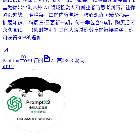
你精选优质深度内容，提炼出精华摘要。以尽量浅显易懂的语
言为你带来海内外 AI 领域投资人和创业者的思考判断，让你
紧跟趋势。 专栏每一篇的内容包括：核心观点 + 精华摘要 +
扩展知识。 每周三/日更新一期，每一季包含20期，购买后可
永久阅读。 【限时福利】其他人通过你分享的链接购买，你
可获得30%的返佣
Paul Lin
39
订阅
22
篇
03/23
收录
¥19.9