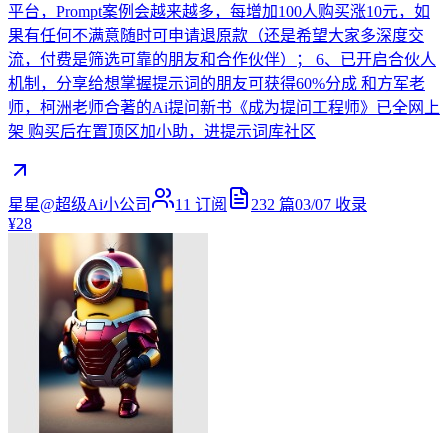
平台，Prompt案例会越来越多，每增加100人购买涨10元，如
果有任何不满意随时可申请退原款（还是希望大家多深度交
流，付费是筛选可靠的朋友和合作伙伴）； 6、已开启合伙人
机制，分享给想掌握提示词的朋友可获得60%分成 和方军老
师，柯洲老师合著的Ai提问新书《成为提问工程师》已全网上
架 购买后在置顶区加小助，进提示词库社区
星星@超级Ai小公司
11
订阅
232
篇
03/07
收录
¥28