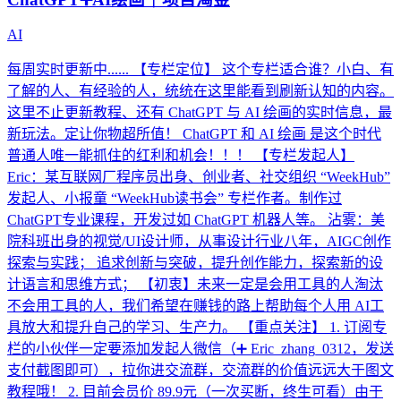
AI
每周实时更新中...... 【专栏定位】 这个专栏适合谁？小白、有
了解的人、有经验的人，统统在这里能看到刷新认知的内容。
这里不止更新教程、还有 ChatGPT 与 AI 绘画的实时信息，最
新玩法。定让你物超所值！ ChatGPT 和 AI 绘画 是这个时代
普通人唯一能抓住的红利和机会！！！ 【专栏发起人】
Eric：某互联网厂程序员出身、创业者、社交组织 “WeekHub”
发起人、小报童 “WeekHub读书会” 专栏作者。制作过
ChatGPT专业课程，开发过如 ChatGPT 机器人等。 沾雾：美
院科班出身的视觉/UI设计师，从事设计行业八年，AIGC创作
探索与实践； 追求创新与突破，提升创作能力，探索新的设
计语言和思维方式； 【初衷】未来一定是会用工具的人淘汰
不会用工具的人，我们希望在赚钱的路上帮助每个人用 AI工
具放大和提升自己的学习、生产力。 【重点关注】 1. 订阅专
栏的小伙伴一定要添加发起人微信（➕ Eric_zhang_0312，发送
支付截图即可），拉你进交流群，交流群的价值远远大于图文
教程哦！ 2. 目前会员价 89.9元（一次买断，终生可看）由于