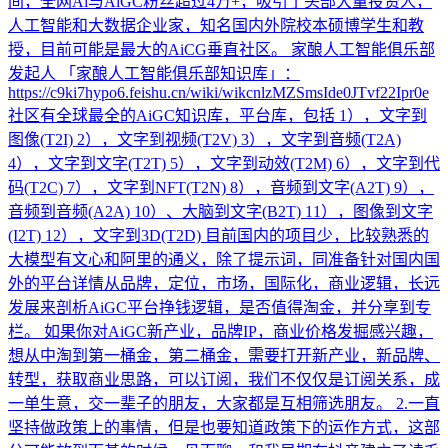
间，全网Ai与AiGC粉丝超过4万+，吸引了头部大量投资人，
人工智能和大数据企业家，知名国内外院校本硕博学生和教
授，目前可能是最大的AiCG垂直社区。 家酿人工智能俱乐部
发起人 「家酿人工智能俱乐部知识库」：
https://c9ki7hypo6.feishu.cn/wiki/wikcnlzMZSmsIde0JTvf22Ipr0e
社区有全球最全的AiGC知识库，平台库，包括 1），文字到
图像(T2I) 2），文字到视频(T2V) 3），文字到音频(T2A)
4），文字到文字(T2T) 5），文字到动效(T2M) 6），文字到代
码(T2C) 7），文字到NFT(T2N) 8），音频到文字(A2T) 9），
音频到音频(A2A) 10）、大脑到文字(B2T) 11），图像到文字
(I2T) 12），文字到3D(T2D) 目前国内的项目少，比较熟悉的
大模型有文心和阿里的通义，除了提示词，同准备针对国内国
外的平台详情从品牌，定位，市场，国际化，商业逻辑，长远
发展来剖析AiGC平台挣钱逻辑，是否值得淘金，并分享到专
栏。 如果你对AiGC新产业，品牌IP，商业价格发掘感兴趣，
想从中淘到第一桶金，第二桶金，需要打开新产业，新品牌、
转型，获取商业思路，可以订阅，我们不仅仅是订阅关系，成
一单生意，交一辈子的朋友，大家都是互相筛选朋友。 2.一直
坚持做政策上的事情，但是也要知道政策下的运作方式，这部