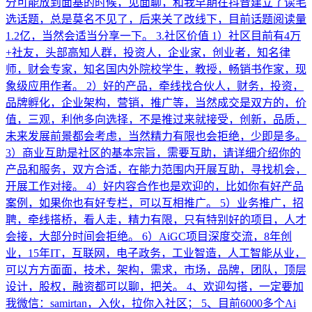
分可能放到面基的时候，见面聊，和我早期在抖音建立了读毛
选话题，总是莫名不见了，后来关了改线下，目前话题阅读量
1.2亿，当然会适当分享一下。 3.社区价值 1）社区目前有4万
+社友，头部高知人群，投资人，企业家，创业者，知名律
师，财会专家，知名国内外院校学生，教授，畅销书作家，现
象级应用作者。 2）好的产品，牵线找合伙人，财务，投资，
品牌孵化，企业架构，营销，推广等，当然成交是双方的，价
值，三观，利他多向选择，不是推过来就接受，创新，品质，
未来发展前景都会考虑，当然精力有限也会拒绝，少即是多。
3）商业互助是社区的基本宗旨，需要互助，请详细介绍你的
产品和服务，双方合适，在能力范围内开展互助，寻找机会，
开展工作对接。 4）好内容合作也是欢迎的，比如你有好产品
案例，如果你也有好专栏，可以互相推广。 5）业务推广，招
聘，牵线搭桥，看人走，精力有限，只有特别好的项目，人才
会接，大部分时间会拒绝。 6）AiGC项目深度交流，8年创
业，15年IT，互联网，电子政务，工业智造，人工智能从业，
可以方方面面，技术，架构，需求，市场，品牌，团队，顶层
设计，股权，融资都可以聊，把关。 4、欢迎勾搭，一定要加
我微信：samirtan，入伙，拉你入社区； 5、目前6000多个Ai