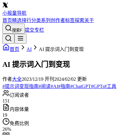
小报童导航
首页
精选
排行
分类
系列
创作者
标签
探索
关于
提交专栏
搜索
F
首页
AI
AI 提示词入门到变现
AI 提示词入门到变现
作者
大全
2023/12/19
开刊
2024/02/02
更新
#
提示词变现指南
#
阅读
#
AI
#
指南
#
ChatGPT
#
GPTs
#
工具
订阅读者
151
内容体量
19
免费比例
26
%