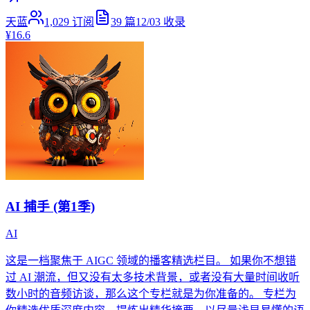
天蓝
1,029
订阅
39
篇
12/03
收录
¥16.6
AI 捕手 (第1季)
AI
这是一档聚焦于 AIGC 领域的播客精选栏目。 如果你不想错
过 AI 潮流，但又没有太多技术背景，或者没有大量时间收听
数小时的音频访谈，那么这个专栏就是为你准备的。 专栏为