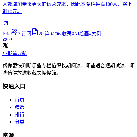
人数增加带来更大的运营成本，因此本专栏每满100人，将上
调10元。
Eric
7
订阅
28
篇
04/06
收录
#
AI绘画
#
案例
¥89.9
小报童导航
帮你更快判断哪些专栏值得长期阅读，哪些适合短期试读，哪
些值得放进收藏夹慢慢筛。
快速入口
首页
精选
排行
分类
资源