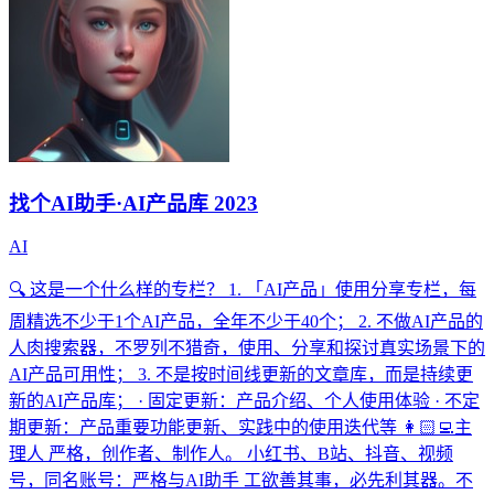
找个AI助手·AI产品库 2023
AI
🔍 这是一个什么样的专栏？ 1. 「AI产品」使用分享专栏，每
周精选不少于1个AI产品，全年不少于40个； 2. 不做AI产品的
人肉搜索器，不罗列不猎奇，使用、分享和探讨真实场景下的
AI产品可用性； 3. 不是按时间线更新的文章库，而是持续更
新的AI产品库； · 固定更新：产品介绍、个人使用体验 · 不定
期更新：产品重要功能更新、实践中的使用迭代等 👩🏻‍💻主
理人 严格，创作者、制作人。 小红书、B站、抖音、视频
号，同名账号：严格与AI助手 工欲善其事，必先利其器。不