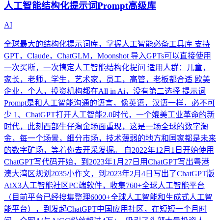
人工智能结构化提示词Prompt高级库
AI
全球最大的结构化提示词库，掌握人工智能必备工具库 支持
GPT，Claude，ChatGLM，Moonshot 导入GPTs可以直接使用
一次买断，一次搞定人工智能结构化提问 适用人群：儿童，
家长，老师，学生，艺术家，员工，高管，老板都合适 欧美
企业，个人，投资机构都在All in Ai，没有第二选择 提示词
Prompt是和人工智能沟通的语言，像英语，汉语一样，必不可
少 1、ChatGPT打开人工智能2.0时代，一个媲美工业革命的新
时代，此刻西部牛仔淘金场面重现，这是一场全球的数字淘
金，每一个场景，细分市场，技术薄弱的地方和国家都是未来
的数字矿场，等着你去开采发掘。 自2022年12月1日开始使用
ChatGPT写代码开始，到2023年1月27日用ChatGPT写出粤港
澳大湾区规划2035小作文，到2023年2月4日写出了ChatGPT版
AiX3人工智能社区PC端软件，收集760+全球人工智能平台
（目前平台已经搜集整理6000+全球人工智能和生成式人工智
能平台），到发起ChatGPT中国应用社区，在短短一个月时