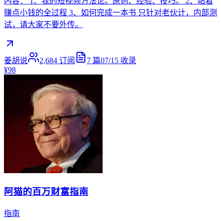
内容： 1、我的短视频方法论。原则、经验、技巧。 2、站着
赚点小钱的全过程 3、如何完成一本书 只针对老伙计，内部测
试，请大家不要外传。
姜胡说
2,684
订阅
7
篇
07/15
收录
¥98
阿猫的百万财富指南
指南