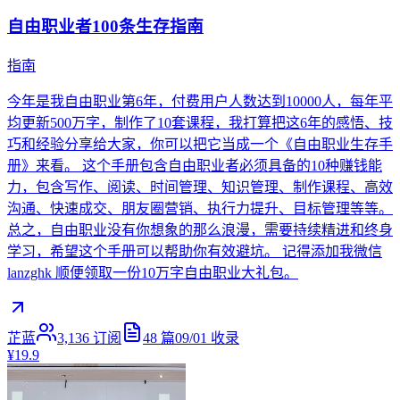
自由职业者100条生存指南
指南
今年是我自由职业第6年，付费用户人数达到10000人，每年平
均更新500万字，制作了10套课程，我打算把这6年的感悟、技
巧和经验分享给大家，你可以把它当成一个《自由职业生存手
册》来看。 这个手册包含自由职业者必须具备的10种赚钱能
力，包含写作、阅读、时间管理、知识管理、制作课程、高效
沟通、快速成交、朋友圈营销、执行力提升、目标管理等等。
总之，自由职业没有你想象的那么浪漫，需要持续精进和终身
学习，希望这个手册可以帮助你有效避坑。 记得添加我微信
lanzghk 顺便领取一份10万字自由职业大礼包。
芷蓝
3,136
订阅
48
篇
09/01
收录
¥19.9