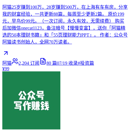
阿猫25岁赚到100万，28岁赚到500万，在上海有车有房，分享
我的财富经验，一共更新88篇，每周至少更新2篇。 原价199
元，早鸟价99元。（一次订阅，永久有效，无需续费） 购买
后加微信onecat1123，备注暗号【慢慢变富】，送你「阿猫精
选的50本理财书籍」和「55页理财能力PPT」。 作者：公众号
阿猫读书创始人，全网70万读者。
阿猫
2,204
订阅
80
篇
07/19
收录
#
投资篇
¥99