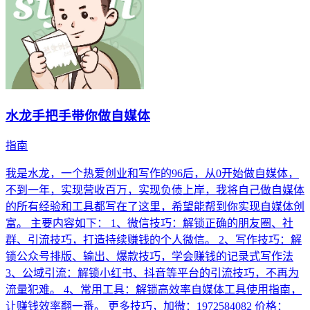
水龙手把手带你做自媒体
指南
我是水龙，一个热爱创业和写作的96后，从0开始做自媒体，
不到一年，实现营收百万，实现负债上岸，我将自己做自媒体
的所有经验和工具都写在了这里，希望能帮到你实现自媒体创
富。 主要内容如下： 1、微信技巧：解锁正确的朋友圈、社
群、引流技巧，打造持续赚钱的个人微信。 2、写作技巧：解
锁公众号排版、输出、爆款技巧，学会赚钱的记录式写作法
3、公域引流：解锁小红书、抖音等平台的引流技巧，不再为
流量犯难。 4、常用工具：解锁高效率自媒体工具使用指南，
让赚钱效率翻一番。 更多技巧，加微：1972584082 价格：