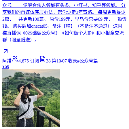
众号。 觉醒合伙人领域有头条、小红书、知乎等领域。 分
享我们的自媒体底层心法，帮你少走3年弯路。 每周更新最少
2篇，一共更新100篇。 原价199元，早鸟价只要69 元，一顿饭
钱。 购买后加onecat05，备注【喵】（不备注不通过） 送阿
猫直播课《0基础做公众号》《如何做个人IP》和小报童交流
群（限量赠送）。
阿猫
4,675
订阅
38
篇
10/07
收录
#
公众号篇
¥69