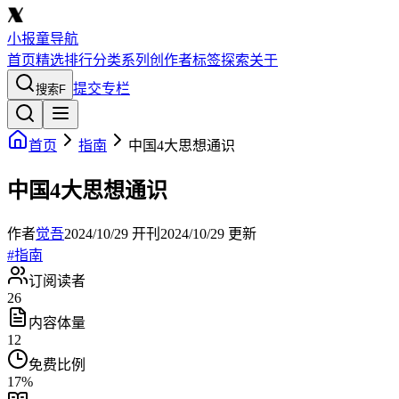
小报童导航
首页
精选
排行
分类
系列
创作者
标签
探索
关于
提交专栏
搜索
F
首页
指南
中国4大思想通识
中国4大思想通识
作者
觉吾
2024/10/29
开刊
2024/10/29
更新
#
指南
订阅读者
26
内容体量
12
免费比例
17
%