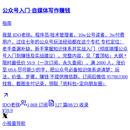
公众号入门·自媒体写作赚钱
指南
我是 IDO老徐。程序员/技术管理者，10w公号读者，3w付费
用户，过往七年的公众号玩法经验都在这个专栏 专栏定位：
老手查漏补缺，新手掌握知识体系并实战入门（彻底搞懂公众
号入门到赚钱及实战建议）。完整内容，见「置顶帖」大纲 *
限时最低价 59.9（一次订阅，永久查阅），满 2000 人，涨价
至 69.6 尽可能少的字，把公众号必备知识体系讲清楚：玩
法，价值，步骤，赚钱 不提供微信群。订阅后微信 957863300
找我，截图支付记录，领取「资料包+定向朋友圈」
IDO老徐
1,868
订阅
127
篇
08/23
收录
¥59.9
小报童导航