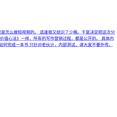
我是怎么做短视频的。 适逢我又结识了少楠。于是决定把这次分
价值心法》一样，所有的写作营销过程，都是公开的。 具体内
、如何完成一本书 只针对老伙计，内部测试，请大家不要外传。