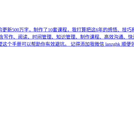
平均更新500万字，制作了10套课程，我打算把这6年的感悟、
包含写作、阅读、时间管理、知识管理、制作课程、高效沟通、快
手册可以帮助你有效避坑。 记得添加我微信 lanzghk 顺便