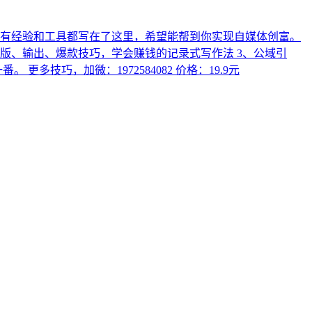
所有经验和工具都写在了这里，希望能帮到你实现自媒体创富。
版、输出、爆款技巧，学会赚钱的记录式写作法 3、公域引
技巧，加微：1972584082 价格：19.9元