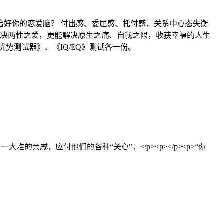
治好你的恋爱脑？ 付出感、委屈感、托付感，关系中心态失衡
解决两性之爱，更能解决原生之痛、自我之限，收获幸福的人生
《优势测试器》、《IQ/EQ》测试各一份。
的亲戚，应付他们的各种“关心”：</p><p></p><p>“你