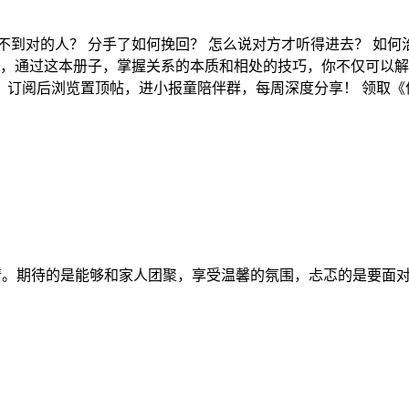
不到对的人？ 分手了如何挽回？ 怎么说对方才听得进去？ 如何
起，通过这本册子，掌握关系的本质和相处的技巧，你不仅可以
.9元。 订阅后浏览置顶帖，进小报童陪伴群，每周深度分享！ 领取
的事情。期待的是能够和家人团聚，享受温馨的氛围，忐忑的是要面对一大堆