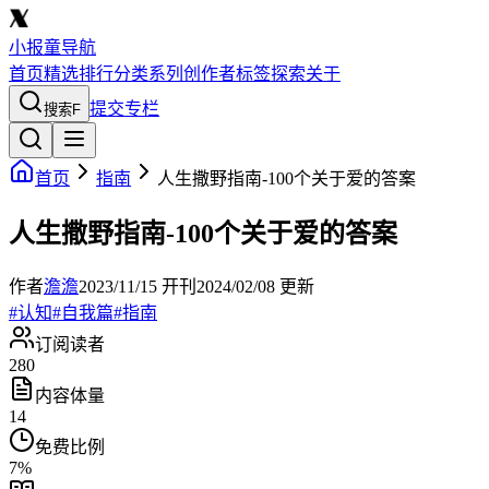
小报童导航
首页
精选
排行
分类
系列
创作者
标签
探索
关于
提交专栏
搜索
F
首页
指南
人生撒野指南-100个关于爱的答案
人生撒野指南-100个关于爱的答案
作者
澹澹
2023/11/15
开刊
2024/02/08
更新
#
认知
#
自我篇
#
指南
订阅读者
280
内容体量
14
免费比例
7
%