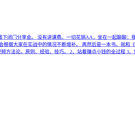
线下闭门分享会。 没有讲课费。一切花销AA，坐在一起聊聊：
会根据大家在实战中的情况不断增补。 再然后是一本书。就和《
频方法论。原则、经验、技巧。 2、站着赚点小钱的全过程 3