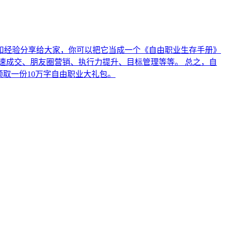
技巧和经验分享给大家，你可以把它当成一个《自由职业生存手册》
速成交、朋友圈营销、执行力提升、目标管理等等。 总之，自
领取一份10万字自由职业大礼包。