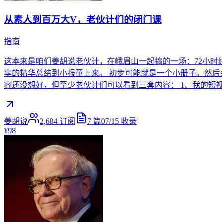
从素人到百万大V，老伙计们的闭门课
指南
这本来是咱们姜胡说老伙计，在峨眉山一起搞的一场：72小时
享的精华总结到小报童上来。 初步可能就是一个小册子。然后
容还没想好，但至少老伙计们可以看到三套内容： 1、我的短视
姜胡说
2,684
订阅
7
篇
07/15
收录
¥98