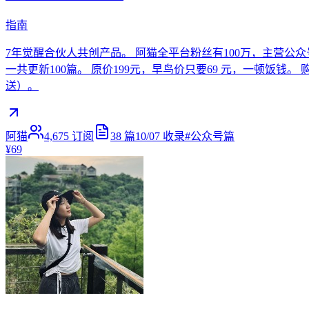
指南
7年觉醒合伙人共创产品。 阿猫全平台粉丝有100万，主营公
一共更新100篇。 原价199元，早鸟价只要69 元，一顿饭钱
送）。
阿猫
4,675
订阅
38
篇
10/07
收录
#
公众号篇
¥69