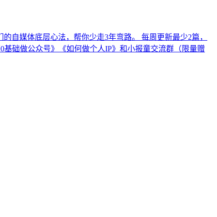
们的自媒体底层心法，帮你少走3年弯路。 每周更新最少2篇，
播课《0基础做公众号》《如何做个人IP》和小报童交流群（限量赠