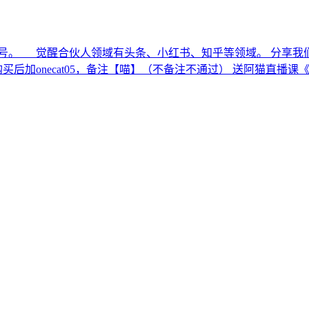
众号。 觉醒合伙人领域有头条、小红书、知乎等领域。 分享我
。 购买后加onecat05，备注【喵】（不备注不通过） 送阿猫直