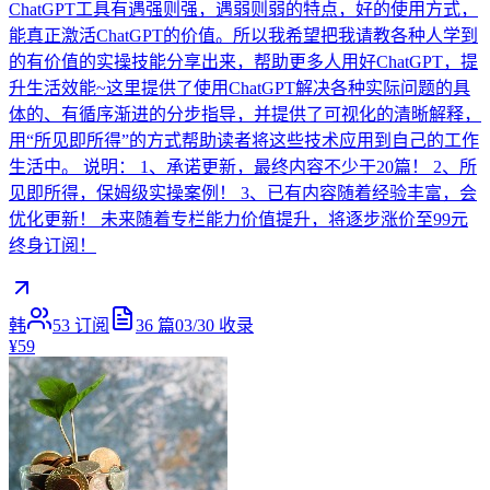
ChatGPT工具有遇强则强，遇弱则弱的特点，好的使用方式，
能真正激活ChatGPT的价值。所以我希望把我请教各种人学到
的有价值的实操技能分享出来，帮助更多人用好ChatGPT，提
升生活效能~这里提供了使用ChatGPT解决各种实际问题的具
体的、有循序渐进的分步指导，并提供了可视化的清晰解释，
用“所见即所得”的方式帮助读者将这些技术应用到自己的工作
生活中。 说明： 1、承诺更新，最终内容不少于20篇！ 2、所
见即所得，保姆级实操案例！ 3、已有内容随着经验丰富，会
优化更新！ 未来随着专栏能力价值提升，将逐步涨价至99元
终身订阅！
韩
53
订阅
36
篇
03/30
收录
¥59