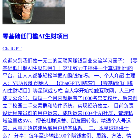
零基础低门槛AI生财项目
ChatGPT
欢迎来到我们独一无二的互联网赚钱副业交流学习圈子：【零
基础低门槛AI生财项目】！这里致力于提供一个真诚利他的
平台，让人人都能轻松掌握AI赚钱技巧。 一、个人介绍 主理
人：YUAN哥 创始人：【ChatGPT训练营】【零基础低门槛
AI生财项目】等星球或专栏 自大学开始接触互联网，大三时
成立公众号，短短一个月内就拥有了1000名忠实粉丝，后来创
立了校园二手交易群和软件系统，实现经济独立。 目前负责
设计程序员群的用户运营，成功运营100+个AI社群，管理私
域流量达5W。 擅长社群运营、朋友圈转化，精通个人号运
营，从零开始搭建私域用户标签体系。 二、本星球提供什
么？ 分享：每年至少输出100个赚钱案例、思路、方法、情