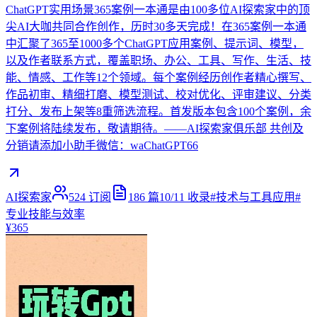
ChatGPT实用场景365案例一本通是由100多位AI探索家中的顶
尖AI大咖共同合作创作，历时30多天完成！在365案例一本通
中汇聚了365至1000多个ChatGPT应用案例、提示词、模型，
以及作者联系方式，覆盖职场、办公、工具、写作、生活、技
能、情感、工作等12个领域。每个案例经历创作者精心撰写、
作品初审、精细打磨、模型测试、校对优化、评审建议、分类
打分、发布上架等8重筛选流程。首发版本包含100个案例，余
下案例将陆续发布，敬请期待。——AI探索家俱乐部 共创及
分销请添加小助手微信：waChatGPT66
AI探索家
524
订阅
186
篇
10/11
收录
#
技术与工具应用
#
专业技能与效率
¥365