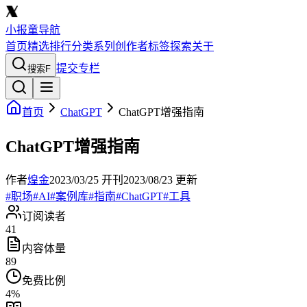
小报童导航
首页
精选
排行
分类
系列
创作者
标签
探索
关于
提交专栏
搜索
F
首页
ChatGPT
ChatGPT增强指南
ChatGPT增强指南
作者
煌金
2023/03/25
开刊
2023/08/23
更新
#
职场
#
AI
#
案例库
#
指南
#
ChatGPT
#
工具
订阅读者
41
内容体量
89
免费比例
4
%