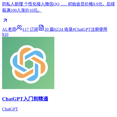
的私人助理 个性化接入微信QQ ...... 初始会员价格9.9元，后续
每满100人涨价10元。
AL老昂
117
订阅
20
篇
02/24
收录
#
ChatGPT注册使用
¥10
ChatGPT入门到精通
ChatGPT