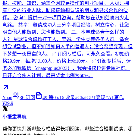
报、技能、知识，涵盖全网较易操作的副业项目。 人脉：拥
有广泛的行业人脉，助您接触想认识的朋友和寻求合作的伙
伴。 咨询：提供一对一项目咨询，帮助您在认知范畴内少走
弯路。 共享：邀请成功人士分享项目经验，树立信心，让您
明白他人能做到，您也能做到。 三、本星球适合什么样的
人？ 星球适合职场打工人、宝妈、学生党等各类人群。适合
想尝试副业，但不知道如何入手的普通人；适合希望变现，但
不梦想一夜暴富的人。 ✅ 订阅专栏后，可永久查看。初始价
格29.9元，每增加100人，价格上涨10元。 ✅ 订阅专栏后，请
务必加我微信（chatgptplus2023），我会将您拉进专属社群。
已开启合伙人计划，最高奖金比例为60%。
Yuan
36
订阅
49
篇
05/16
收录
#
ChatGPT变现
#
AI 写作
¥29.9
小报童导航
帮你更快判断哪些专栏值得长期阅读，哪些适合短期试读，哪