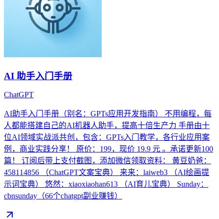
AI 助手入门手册
ChatGPT
AI助手入门手册（别名：GPTs应用开发指南） 不用编程，每
人都能搭建自己的AI机器人助手，提高十倍生产力 手册由十
位AI领域实战派共创，包含：GPTs入门教学，各行业应用案
例，商业实践分享！ 原价：199，现价 19.9 元 。承诺更新100
篇！ 订阅后带上支付截图，添加微信领取资料： 黄豆奶爸：
458114856 （ChatGPT文案宝典） 来来：laiweb3 （AI绘画提
示词宝典） 悠然：xiaoxiaohan613 （AI育儿宝典） Sunday：
cbnsunday（66个chatgpt副业赚钱）