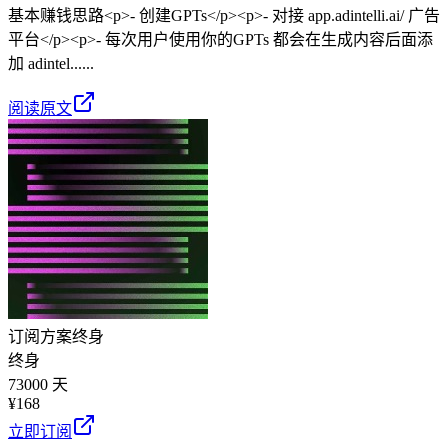
基本赚钱思路<p>- 创建GPTs</p><p>- 对接 app.adintelli.ai/ 广告
平台</p><p>- 每次用户使用你的GPTs 都会在生成内容后面添
加 adintel......
阅读原文
订阅方案
终身
终身
73000 天
¥
168
立即订阅