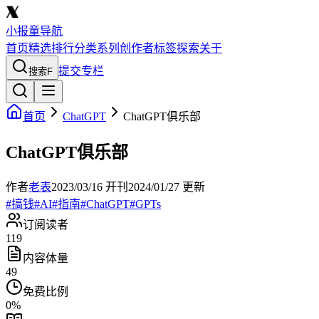
小报童导航
首页
精选
排行
分类
系列
创作者
标签
探索
关于
提交专栏
搜索
F
首页
ChatGPT
ChatGPT俱乐部
ChatGPT俱乐部
作者
老表
2023/03/16
开刊
2024/01/27
更新
#
搞钱
#
AI
#
指南
#
ChatGPT
#
GPTs
订阅读者
119
内容体量
49
免费比例
0
%