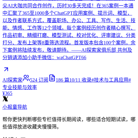
尖AI大咖共同合作创作，历时30多天完成！在365案例一本通
中汇聚了365至1000多个ChatGPT应用案例、提示词、模型，
以及作者联系方式，覆盖职场、办公、工具、写作、生活、技
能、情感、工作等12个领域。每个案例经历创作者精心撰写、
作品初审、精细打磨、模型测试、校对优化、评审建议、分类
打分、发布上架等8重筛选流程。首发版本包含100个案例，余
下案例将陆续发布，敬请期待。——AI探索家俱乐部 共创及
分销请添加小助手微信：waChatGPT66
AI探索家
524
订阅
186
篇
10/11
收录
#
技术与工具应用
#
专业技能与效率
¥365
小报童导航
帮你更快判断哪些专栏值得长期阅读，哪些适合短期试读，哪
些值得放进收藏夹慢慢筛。