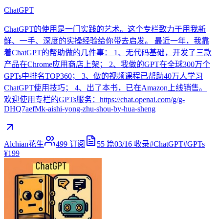
ChatGPT
ChatGPT的使用是一门实践的艺术。这个专栏致力于用我新
鲜、一手、深度的实操经验给你带去启发。 最近一年，我靠
着ChatGPT的帮助做的几件事： 1、无代码基础，开发了三款
产品在Chrome应用商店上架； 2、我做的GPT在全球300万个
GPTs中排名TOP360； 3、做的视频课程已帮助40万人学习
ChatGPT使用技巧； 4、出了本书，已在Amazon上线销售。
欢迎使用专栏的GPTs服务：https://chat.openai.com/g/g-
DHQ7aefMk-aishi-yong-zhu-shou-by-hua-sheng
Alchian花生
499
订阅
55
篇
03/16
收录
#
ChatGPT
#
GPTs
¥199