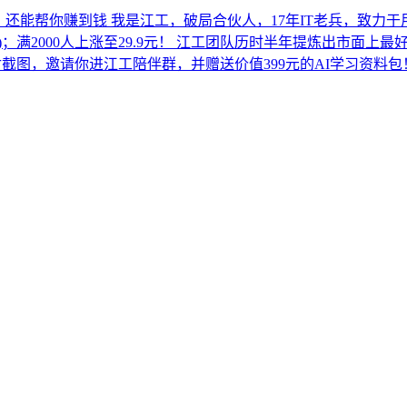
能提效，还能帮你赚到钱 我是江工，破局合伙人，17年IT老兵，致
久有效)；满2000人上涨至29.9元！ 江工团队历时半年提炼出市面
，发支付截图，邀请你进江工陪伴群，并赠送价值399元的AI学习资