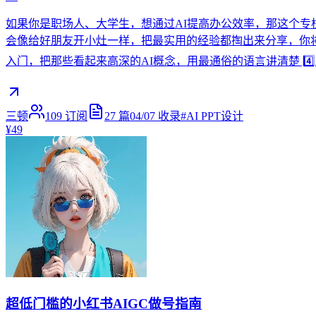
如果你是职场人、大学生，想通过AI提高办公效率，那这个专栏非常适合你。
会像给好朋友开小灶一样，把最实用的经验都掏出来分享，你将收获： 
入门，把那些看起来高深的AI概念，用最通俗的语言讲清楚 4️
三顿
109
订阅
27
篇
04/07
收录
#
AI PPT设计
¥49
超低门槛的小红书AIGC做号指南