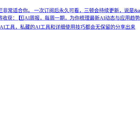
 一次订阅后永久可看，三顿会持续更新，说是&amp;amp;amp;amp
1️⃣AI周报，每周一期，为你梳理最新AI动态与应用趋势 2️⃣AI
⃣AI工具，私藏的AI工具和详细使用技巧都会无保留的分享出来