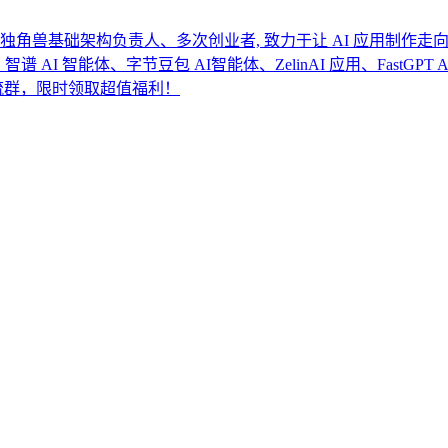
、前独角兽基础架构负责人、多次创业者, 致力于让 AI 应用制作
 AI 智能体、字节豆包 AI智能体、ZelinAI 应用、FastGPT 
入交流群，限时领取超值福利！