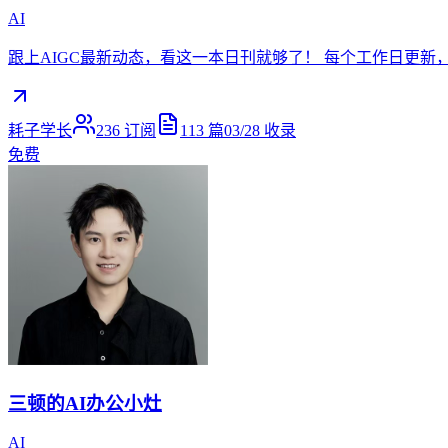
AI
跟上AIGC最新动态，看这一本日刊就够了！ 每个工作日更新，
耗子学长
236
订阅
113
篇
03/28
收录
免费
三顿的AI办公小灶
AI