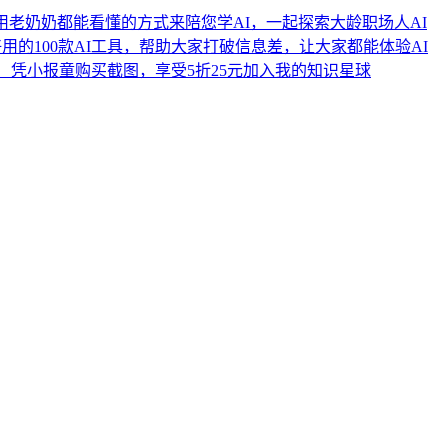
力于用老奶奶都能看懂的方式来陪您学AI，一起探索大龄职场人AI
上最好用的100款AI工具，帮助大家打破信息差，让大家都能体验AI
料包！凭小报童购买截图，享受5折25元加入我的知识星球