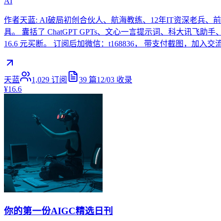
AI
作者天蓝: AI破局初创合伙人、航海教练、12年IT资深老兵
具。 囊括了 ChatGPT GPTs、文心一言提示词、科大讯飞助手、智谱
16.6 元买断。 订阅后加微信：t168836， 带支付截图，加
天蓝
1,029
订阅
39
篇
12/03
收录
¥16.6
你的第一份AIGC精选日刊