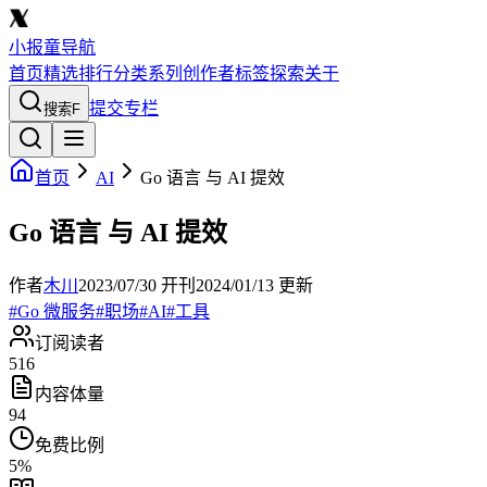
小报童导航
首页
精选
排行
分类
系列
创作者
标签
探索
关于
提交专栏
搜索
F
首页
AI
Go 语言 与 AI 提效
Go 语言 与 AI 提效
作者
木川
2023/07/30
开刊
2024/01/13
更新
#
Go 微服务
#
职场
#
AI
#
工具
订阅读者
516
内容体量
94
免费比例
5
%