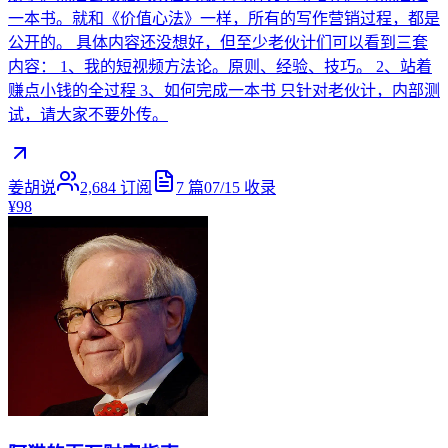
一本书。就和《价值心法》一样，所有的写作营销过程，都是
公开的。 具体内容还没想好，但至少老伙计们可以看到三套
内容： 1、我的短视频方法论。原则、经验、技巧。 2、站着
赚点小钱的全过程 3、如何完成一本书 只针对老伙计，内部测
试，请大家不要外传。
姜胡说
2,684
订阅
7
篇
07/15
收录
¥98