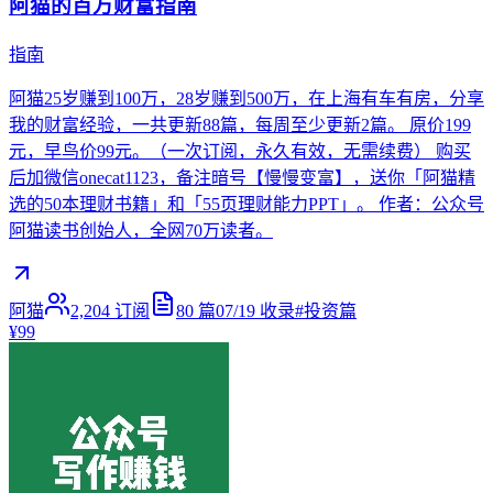
阿猫的百万财富指南
指南
阿猫25岁赚到100万，28岁赚到500万，在上海有车有房，分享
我的财富经验，一共更新88篇，每周至少更新2篇。 原价199
元，早鸟价99元。（一次订阅，永久有效，无需续费） 购买
后加微信onecat1123，备注暗号【慢慢变富】，送你「阿猫精
选的50本理财书籍」和「55页理财能力PPT」。 作者：公众号
阿猫读书创始人，全网70万读者。
阿猫
2,204
订阅
80
篇
07/19
收录
#
投资篇
¥99