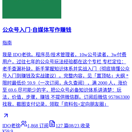
公众号入门·自媒体写作赚钱
指南
我是 IDO老徐。程序员/技术管理者，10w公号读者，3w付费
用户，过往七年的公众号玩法经验都在这个专栏 专栏定位：
老手查漏补缺，新手掌握知识体系并实战入门（彻底搞懂公众
号入门到赚钱及实战建议）。完整内容，见「置顶帖」大纲 *
限时最低价 59.9（一次订阅，永久查阅），满 2000 人，涨价
至 69.6 尽可能少的字，把公众号必备知识体系讲清楚：玩
法，价值，步骤，赚钱 不提供微信群。订阅后微信 957863300
找我，截图支付记录，领取「资料包+定向朋友圈」
IDO老徐
1,868
订阅
127
篇
08/23
收录
¥59.9