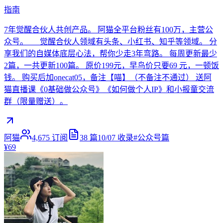
指南
7年觉醒合伙人共创产品。 阿猫全平台粉丝有100万，主营公
众号。 觉醒合伙人领域有头条、小红书、知乎等领域。 分
享我们的自媒体底层心法，帮你少走3年弯路。 每周更新最少
2篇，一共更新100篇。 原价199元，早鸟价只要69 元，一顿饭
钱。 购买后加onecat05，备注【喵】（不备注不通过） 送阿
猫直播课《0基础做公众号》《如何做个人IP》和小报童交流
群（限量赠送）。
阿猫
4,675
订阅
38
篇
10/07
收录
#
公众号篇
¥69