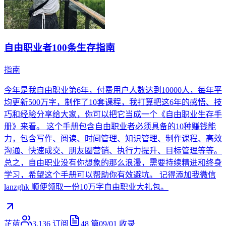
自由职业者100条生存指南
指南
今年是我自由职业第6年，付费用户人数达到10000人，每年平
均更新500万字，制作了10套课程，我打算把这6年的感悟、技
巧和经验分享给大家，你可以把它当成一个《自由职业生存手
册》来看。 这个手册包含自由职业者必须具备的10种赚钱能
力，包含写作、阅读、时间管理、知识管理、制作课程、高效
沟通、快速成交、朋友圈营销、执行力提升、目标管理等等。
总之，自由职业没有你想象的那么浪漫，需要持续精进和终身
学习，希望这个手册可以帮助你有效避坑。 记得添加我微信
lanzghk 顺便领取一份10万字自由职业大礼包。
芷蓝
3,136
订阅
48
篇
09/01
收录