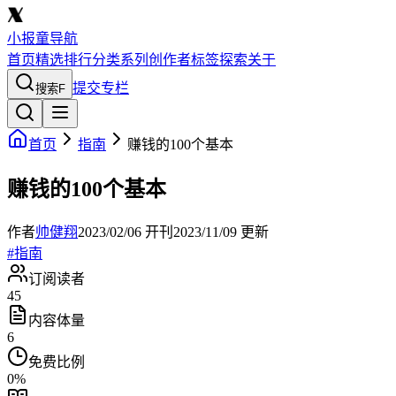
小报童导航
首页
精选
排行
分类
系列
创作者
标签
探索
关于
提交专栏
搜索
F
首页
指南
赚钱的100个基本
赚钱的100个基本
作者
帅健翔
2023/02/06
开刊
2023/11/09
更新
#
指南
订阅读者
45
内容体量
6
免费比例
0
%