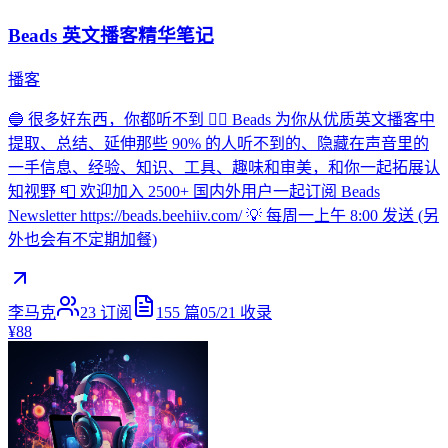
Beads 英文播客精华笔记
播客
🔵 很多好东西，你都听不到 👂🏻 Beads 为你从优质英文播客中
提取、总结、延伸那些 90% 的人听不到的、隐藏在声音里的
一手信息、经验、知识、工具、趣味和审美，和你一起拓展认
知视野 📮 欢迎加入 2500+ 国内外用户一起订阅 Beads
Newsletter https://beads.beehiiv.com/ 💡 每周一上午 8:00 发送 (另
外也会有不定期加餐)
李马克
23
订阅
155
篇
05/21
收录
¥88