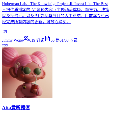
Huberman Lab、The Knowledge Project 和 Invest Like The Best
三挡优质播客的 AI 翻译内容（主题涵盖健康、领导力、决策
以及投资）。以及 51 篇精华节目的人工总结。目前本专栏已
经完成所有内容的更新，可放心购买。
Jimmy Wong
619
订阅
56
篇
01/08
收录
¥99
Atta爱听播客