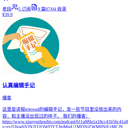
老段
5
订阅
9
篇
07/04
收录
¥39.9
认真编辑手记
播客
这里是读报teleread的编辑手记，发一些节目里没放出来的内
容，和主播没出现过的样子。 我们的播客：
https://www.xiaoyuzhoufm.com/podcast/611a8f0a1a18cc41b56c41a9
s=eyJ1IjogIjVlN2Q2OWFlYTJmMmU1MDNjZWM0NjEzMCJ9