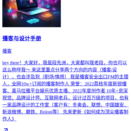
播客与设计手册
播客
hey there！大家好，我是段先洲，大家都叫我老段，你也可以
这么称呼我～ 来这里重点分享两个方向的内容（播客/设
计），也会涉及到（职场/情感） 我是播客安全出口FM的主理
人，全网10w+订阅的播客制作人 荣誉：2022荔枝年度新锐播
客、喜马拉雅平台娱乐优质主播、2022年度创作者 10年+资深
视觉、品牌设计师、互联网老兵，设计过百万级的项目，也有
一家品牌设计的工作室（客户有：冬奥会、联想、中国雄安、
新浪微博、磨铁、Boloni等） 先来更新《如何成为顶尖播客制
作人》