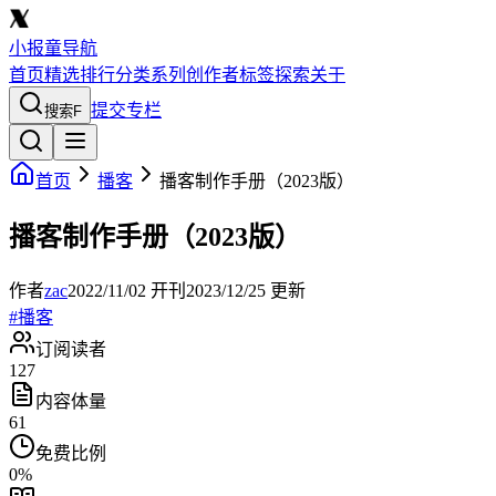
小报童导航
首页
精选
排行
分类
系列
创作者
标签
探索
关于
提交专栏
搜索
F
首页
播客
播客制作手册（2023版）
播客制作手册（2023版）
作者
zac
2022/11/02
开刊
2023/12/25
更新
#
播客
订阅读者
127
内容体量
61
免费比例
0
%