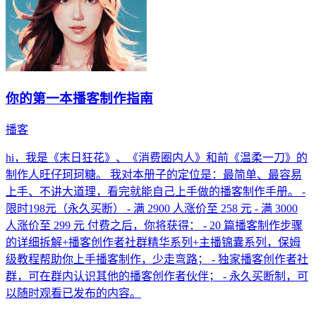
你的第一本播客制作指南
播客
hi，我是《末日狂花》、《消费圈内人》和前《温柔一刀》的
制作人旺仔珂珂糖。 我对本册子的定位是：最简单、最容易
上手、不讲大道理，看完就能自己上手做的播客制作手册。 -
限时198元（永久买断） - 满 2900 人涨价至 258 元 - 满 3000
人涨价至 299 元 付费之后，你将获得： - 20 篇播客制作步骤
的详细拆解+播客创作者社群精华系列+主播锦囊系列，保姆
级教程帮助你上手播客制作，少走弯路； - 独家播客创作者社
群，可在群内认识其他的播客创作者伙伴； - 永久买断制，可
以随时观看已发布的内容。