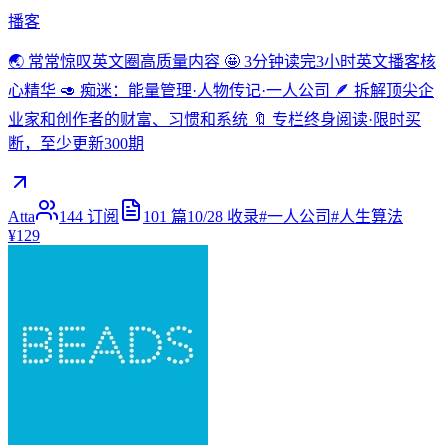
播客
🌏 常常惊叹英文圈高质量内容 🤩 3分钟读完3小时英文播客核
心精华 🥑 痴迷：能量管理·人物传记·一人公司 🪶 拆解顶尖企
业家和创作者的财富、习惯和系统 🔖 专栏终身阅读·限时买
断，至少更新300期
Atta
144
订阅
101
篇
10/28
收录
#
一人公司
#
人生算法
¥129