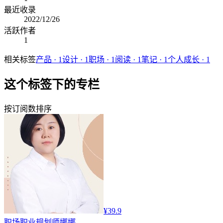
最近收录
2022/12/26
活跃作者
1
相关标签
产品
·
1
设计
·
1
职场
·
1
阅读
·
1
笔记
·
1
个人成长
·
1
这个标签下的专栏
按订阅数排序
¥39.9
职场
职业规划师娜娜