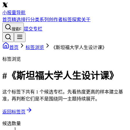
小报童导航
首页
精选
排行
分类
系列
创作者
标签
探索
关于
提交专栏
搜索
F
首页
标签浏览
《斯坦福大学人生设计课》
标签浏览
#《斯坦福大学人生设计课》
这个标签下共有 1 个候选专栏。先看热度更高的样本建立基
准，再判断它们是不是围绕同一主题持续展开。
返回标签页
候选数量
1