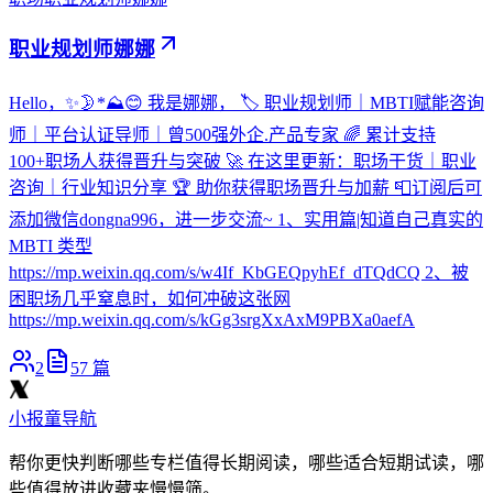
职业规划师娜娜
Hello，✨🌛*⛰️😊 我是娜娜， 🏷️ 职业规划师｜MBTI赋能咨询
师｜平台认证导师｜曾500强外企.产品专家 🌈 累计支持
100+职场人获得晋升与突破 🚀 在这里更新：职场干货｜职业
咨询｜行业知识分享 🏆 助你获得职场晋升与加薪 📮订阅后可
添加微信dongna996，进一步交流~ 1、实用篇|知道自己真实的
MBTI 类型
https://mp.weixin.qq.com/s/w4If_KbGEQpyhEf_dTQdCQ 2、被
困职场几乎窒息时，如何冲破这张网
https://mp.weixin.qq.com/s/kGg3srgXxAxM9PBXa0aefA
2
57
篇
小报童导航
帮你更快判断哪些专栏值得长期阅读，哪些适合短期试读，哪
些值得放进收藏夹慢慢筛。