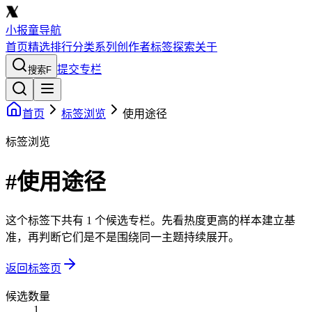
小报童导航
首页
精选
排行
分类
系列
创作者
标签
探索
关于
提交专栏
搜索
F
首页
标签浏览
使用途径
标签浏览
#使用途径
这个标签下共有 1 个候选专栏。先看热度更高的样本建立基
准，再判断它们是不是围绕同一主题持续展开。
返回标签页
候选数量
1