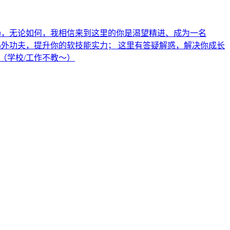
场，无论如何，我相信来到这里的你是渴望精进、成为一名
力； 这里有码外功夫，提升你的软技能实力； 这里有答疑解惑，解决你成长
”（学校/工作不教～）