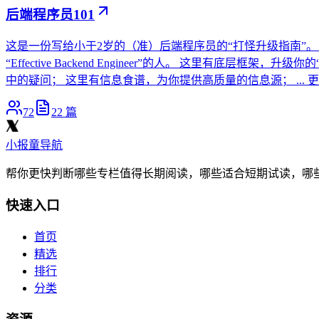
后端程序员101
这是一份写给小于2岁的（准）后端程序员的“打怪升级指南”
“Effective Backend Engineer”的人。 这里
中的疑问； 这里有信息食谱，为你提供高质量的信息源； ...
72
22
篇
小报童导航
帮你更快判断哪些专栏值得长期阅读，哪些适合短期试读，哪
快速入口
首页
精选
排行
分类