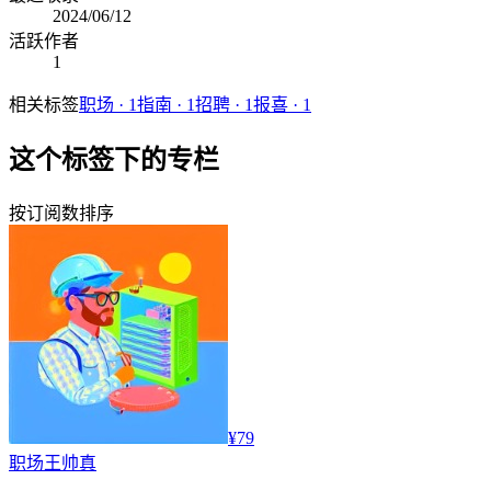
2024/06/12
活跃作者
1
相关标签
职场
·
1
指南
·
1
招聘
·
1
报喜
·
1
这个标签下的专栏
按订阅数排序
¥79
职场
王帅真