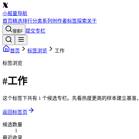
小报童导航
首页
精选
排行
分类
系列
创作者
标签
探索
关于
提交专栏
搜索
F
首页
标签浏览
工作
标签浏览
#工作
这个标签下共有 1 个候选专栏。先看热度更高的样本建立基
返回标签页
候选数量
1
最近收录