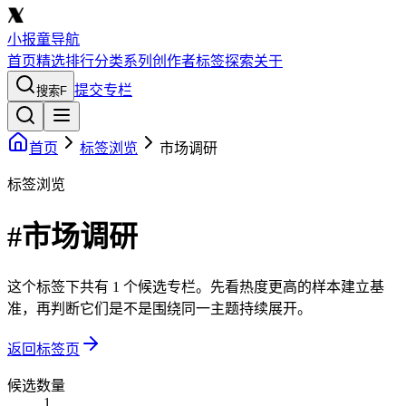
小报童导航
首页
精选
排行
分类
系列
创作者
标签
探索
关于
提交专栏
搜索
F
首页
标签浏览
市场调研
标签浏览
#市场调研
这个标签下共有 1 个候选专栏。先看热度更高的样本建立基
准，再判断它们是不是围绕同一主题持续展开。
返回标签页
候选数量
1