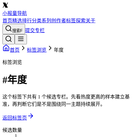
小报童导航
首页
精选
排行
分类
系列
创作者
标签
探索
关于
提交专栏
搜索
F
首页
标签浏览
年度
标签浏览
#年度
这个标签下共有 1 个候选专栏。先看热度更高的样本建立基
准，再判断它们是不是围绕同一主题持续展开。
返回标签页
候选数量
1