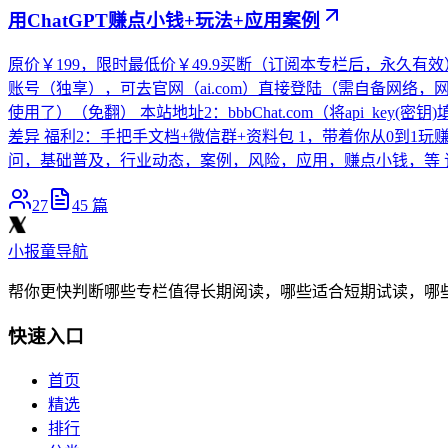
用ChatGPT赚点小钱+玩法+应用案例
原价￥199，限时最低价￥49.9买断（订阅本专栏后，永久有效
账号（独享），可去官网（ai.com）直接登陆（需自备网络，网络问
使用了）（免翻） 本站地址2：bbbChat.com（将api_key(
差异 福利2：手把手文档+微信群+资料包 1，带着你从0到1玩赚
问，基础普及，行业动态，案例，风险，应用，赚点小钱，等 订阅后，加
27
45
篇
小报童导航
帮你更快判断哪些专栏值得长期阅读，哪些适合短期试读，哪
快速入口
首页
精选
排行