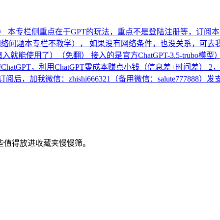
） 本专栏侧重点在于GPT的玩法，重点不是登陆注册等，订阅本专
题本专栏不教学）， 如果没有网络条件，也没关系，可去我的网站 本站地
密钥)填入就能使用了）（免翻） 接入的是官方ChatGPT-3.5-tru
ChatGPT，利用ChatGPT零成本赚点小钱（信息差+时间差） 
我微信：zhishi666321（备用微信：salute77788
些值得放进收藏夹慢慢筛。