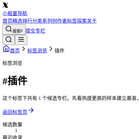
小报童导航
首页
精选
排行
分类
系列
创作者
标签
探索
关于
提交专栏
搜索
F
首页
标签浏览
插件
标签浏览
#插件
这个标签下共有 1 个候选专栏。先看热度更高的样本建立基
返回标签页
候选数量
1
最近收录