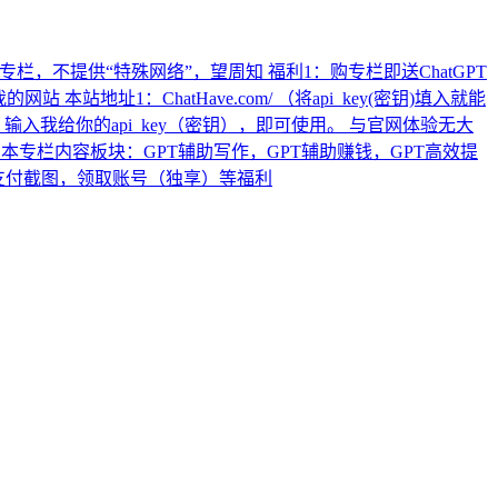
栏，不提供“特殊网络”，望周知 福利1：购专栏即送ChatGPT
址1：ChatHave.com/ （将api_key(密钥)填入就能
bo模型）输入我给你的api_key（密钥），即可使用。 与官网体验无大
2，本专栏内容板块：GPT辅助写作，GPT辅助赚钱，GPT高效提
8）发支付截图，领取账号（独享）等福利