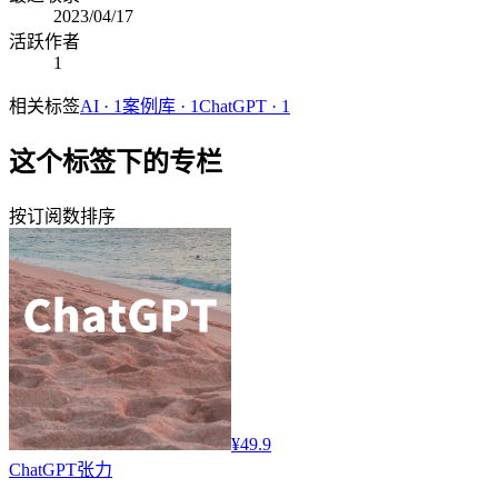
2023/04/17
活跃作者
1
相关标签
AI
·
1
案例库
·
1
ChatGPT
·
1
这个标签下的专栏
按订阅数排序
¥49.9
ChatGPT
张力