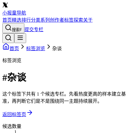
小报童导航
首页
精选
排行
分类
系列
创作者
标签
探索
关于
提交专栏
搜索
F
首页
标签浏览
杂谈
标签浏览
#杂谈
这个标签下共有 1 个候选专栏。先看热度更高的样本建立基
准，再判断它们是不是围绕同一主题持续展开。
返回标签页
候选数量
1