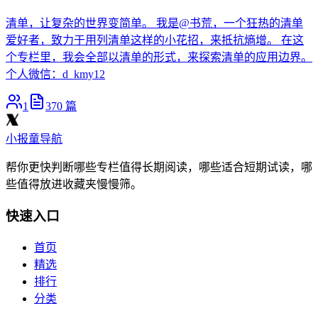
清单，让复杂的世界变简单。 我是@书荒，一个狂热的清单
爱好者，致力于用列清单这样的小花招，来抵抗熵增。 在这
个专栏里，我会全部以清单的形式，来探索清单的应用边界。
个人微信：d_kmy12
1
370
篇
小报童导航
帮你更快判断哪些专栏值得长期阅读，哪些适合短期试读，哪
些值得放进收藏夹慢慢筛。
快速入口
首页
精选
排行
分类