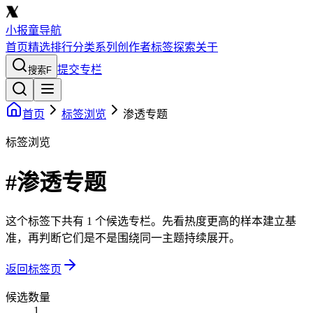
小报童导航
首页
精选
排行
分类
系列
创作者
标签
探索
关于
提交专栏
搜索
F
首页
标签浏览
渗透专题
标签浏览
#渗透专题
这个标签下共有 1 个候选专栏。先看热度更高的样本建立基
准，再判断它们是不是围绕同一主题持续展开。
返回标签页
候选数量
1