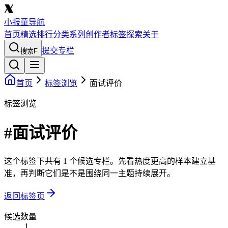
小报童导航
首页
精选
排行
分类
系列
创作者
标签
探索
关于
提交专栏
搜索
F
首页
标签浏览
面试评价
标签浏览
#面试评价
这个标签下共有 1 个候选专栏。先看热度更高的样本建立基
准，再判断它们是不是围绕同一主题持续展开。
返回标签页
候选数量
1