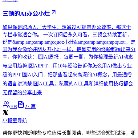
三顿的AI办公小灶
如果你是职场人、大学生，想通过AI提高办公效率，那这个
专栏非常适合你。 一次订阅后永久可看，三顿会持续更新，
说是&amp;amp;amp;amp;quot;小灶&amp;amp;amp;amp;quot;，是
因为我会像给好朋友开小灶一样，把最实用的经验都掏出来分
享，你将收获： 1️⃣AI周报，每周一期，为你梳理最新AI动态
与应用趋势 2️⃣AIPPT，用10年经验告诉你怎么用AI做出专业
级的PPT 3️⃣AI入门，把那些看起来高深的AI概念，用最通俗
的语言讲清楚 4️⃣AI工具，私藏的AI工具和详细使用技巧都会
无保留的分享出来
109
27
篇
小报童导航
帮你更快判断哪些专栏值得长期阅读，哪些适合短期试读，哪