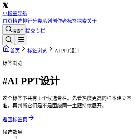
小报童导航
首页
精选
排行
分类
系列
创作者
标签
探索
关于
提交专栏
搜索
F
首页
标签浏览
AI PPT设计
标签浏览
#AI PPT设计
这个标签下共有 1 个候选专栏。先看热度更高的样本建立基
准，再判断它们是不是围绕同一主题持续展开。
返回标签页
候选数量
1