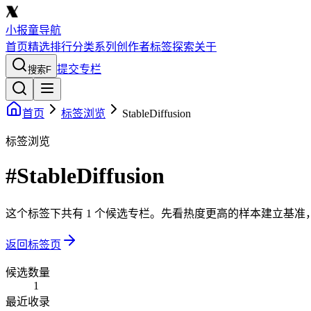
小报童导航
首页
精选
排行
分类
系列
创作者
标签
探索
关于
提交专栏
搜索
F
首页
标签浏览
StableDiffusion
标签浏览
#StableDiffusion
这个标签下共有 1 个候选专栏。先看热度更高的样本建立基
返回标签页
候选数量
1
最近收录