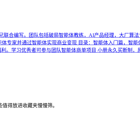
联合编写。团队包括破局智能体教练，AI产品经理，大厂算法专
智能体专家并通过智能体实现商业变现 目录：智能体入门篇，智
购买专属福利。学习优秀者可参与团队智能体商单项目 小册永久买断制，
些值得放进收藏夹慢慢筛。