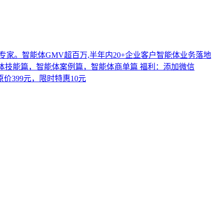
家。智能体GMV超百万,半年内20+企业客户智能体业务落地
能体技能篇，智能体案例篇，智能体商单篇 福利：添加微信
原价399元，限时特惠10元