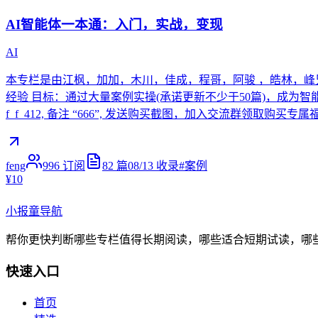
AI智能体一本通：入门，实战，变现
AI
本专栏是由江枫，加加，木川，佳成，程哥，阿骏 ，皓林，峰兄
经验 目标：通过大量案例实操(承诺更新不少于50篇)，成为
f_f_412, 备注 “666”, 发送购买截图，加入交流群领取
feng
996
订阅
82
篇
08/13
收录
#
案例
¥10
小报童导航
帮你更快判断哪些专栏值得长期阅读，哪些适合短期试读，哪
快速入口
首页