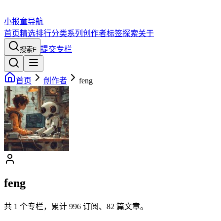
小报童导航
首页
精选
排行
分类
系列
创作者
标签
探索
关于
提交专栏
搜索
F
首页
创作者
feng
feng
共
1
个专栏，累计
996
订阅、
82
篇文章。