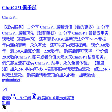
ChatGPT俱乐部
ChatGPT
【提供服务】 1. 分享 ChatGPT 最新资讯（看的更多） 2. 分享
ChatGPT 最新玩法（就聊赚钱） 3. 分享 ChatGPT 最新应用实
现教程（实践学习） 还有更多AIGC最新玩法分享～ 本专栏一
年内连续更新，永久有效，还可以群内无限提问。 现价168元/
年，满150人后涨价至：228元/年。 购买后即可获得一个价值
29.9元的ChatGPT账号或者价值38元30天ChatGPT私聊服务。
俱乐部交流群提供 ChatGPT 助手，永久免费体验。 【望周
知】加入24小时内可找小报童客服申请无理由退款，超过24小
时无法退款。 购买后请看置顶的加入必看，加我微信：
pythonbrief
老表
119
订阅
49
篇
03/16
收录
#
搞钱
¥168