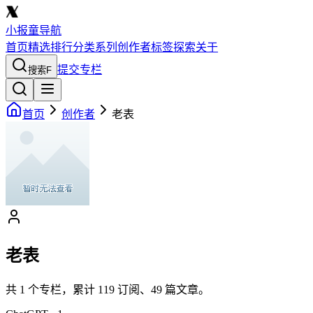
小报童导航
首页
精选
排行
分类
系列
创作者
标签
探索
关于
提交专栏
搜索
F
首页
创作者
老表
老表
共
1
个专栏，累计
119
订阅、
49
篇文章。