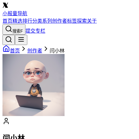
小报童导航
首页
精选
排行
分类
系列
创作者
标签
探索
关于
提交专栏
搜索
F
首页
创作者
闫小林
闫小林