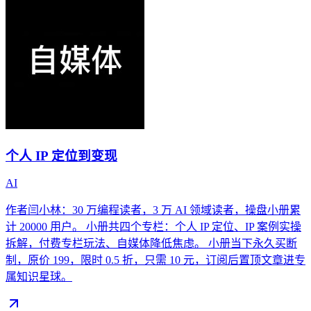
个人 IP 定位到变现
AI
作者闫小林：30 万编程读者，3 万 AI 领域读者，操盘小册累
计 20000 用户。 小册共四个专栏：个人 IP 定位、IP 案例实操
拆解，付费专栏玩法、自媒体降低焦虑。 小册当下永久买断
制，原价 199，限时 0.5 折，只需 10 元，订阅后置顶文章进专
属知识星球。