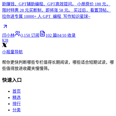
助赚钱、GPT辅助编程、GPT高效提问。 小册原价 188 元，
限时特惠 28 元买断制，即将涨 58 元。 买过后，看置顶帖，
拉你进专属 10000+ 人 GPT_编程_写作知识星球~
闫小林
3,150
订阅
102
篇
04/10
收录
¥28
小报童导航
帮你更快判断哪些专栏值得长期阅读，哪些适合短期试读，哪
些值得放进收藏夹慢慢筛。
快速入口
首页
精选
排行
分类