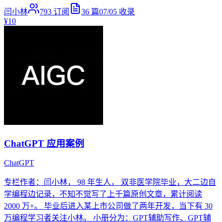
闫小林
793
订阅
36
篇
07/05
收录
¥10
ChatGPT 应用案例
ChatGPT
专栏作者：闫小林， 98 年生人， 双非医学院毕业，大二边自
学编程边记录，不知不觉写了上千篇原创文章，累计阅读
2000 万+。 毕业后进入某上市公司做了两年开发，当下有 30
万编程学习者关注小林。 小册分为：GPT辅助写作、GPT辅