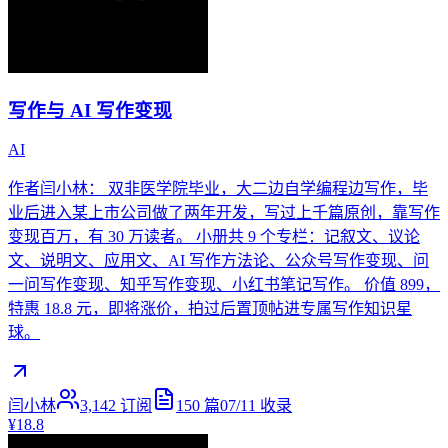
写作与 AI 写作变现
AI
作者闫小林： 双非医学院毕业，大二边自学编程边写作，毕
业后进入某上市公司做了两年开发，写过上千篇原创，靠写作
变现百万，有 30 万读者。 小册共 9 个专栏：记叙文、议论
文、说明文、应用文、AI 写作方法论、公众号写作变现、问
一问写作变现、知乎写作变现、小红书笔记写作。 价值 899，
特惠 18.8 元，即将涨价，拍过后置顶帖进专属写作知识星
球。
闫小林
3,142
订阅
150
篇
07/11
收录
¥18.8