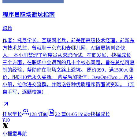
程序员职场避坑指南
职场
作者：托尼学长，互联网老兵，前美团高级技术经理，前新东
方技术总监，曾就职于京东和去哪儿网，AI破局初创合伙
人。 本小册整理了程序员从求职面试、在职发展、抉择成长
三个方面，在职场中会遇到的几十个核心问题，旨在总结可复
制的经验，帮助你在职场之路上避坑。 原价399，满1500人涨
价，限时10元永久买断。 购买后加微信：JavaOneTwo ，备注
小册，拉你进交流群，并赠送各种优质程序员面试资料。（亲
自手写，逐题校准）
托尼学长
128
订阅
22
篇
01/05
收录
#
抉择成长
¥10
小报童导航