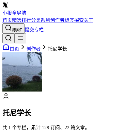
小报童导航
首页
精选
排行
分类
系列
创作者
标签
探索
关于
提交专栏
搜索
F
首页
创作者
托尼学长
托尼学长
共
1
个专栏，累计
128
订阅、
22
篇文章。