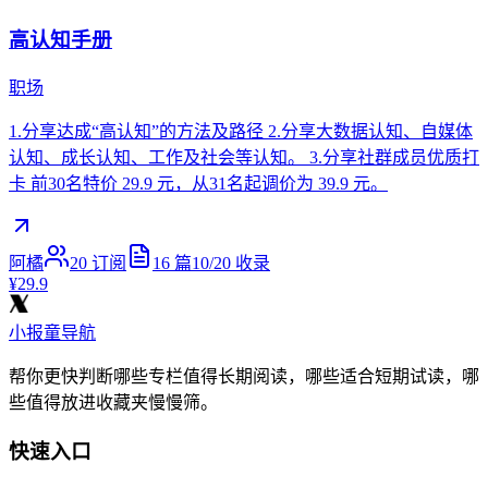
高认知手册
职场
1.分享达成“高认知”的方法及路径 2.分享大数据认知、自媒体
认知、成长认知、工作及社会等认知。 3.分享社群成员优质打
卡 前30名特价 29.9 元，从31名起调价为 39.9 元。
阿橘
20
订阅
16
篇
10/20
收录
¥29.9
小报童导航
帮你更快判断哪些专栏值得长期阅读，哪些适合短期试读，哪
些值得放进收藏夹慢慢筛。
快速入口