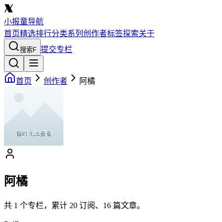
小报童导航
首页
精选
排行
分类
系列
创作者
标签
探索
关于
提交专栏
搜索
F
首页
创作者
阿橘
阿橘
共
1
个专栏，累计
20
订阅、
16
篇文章。