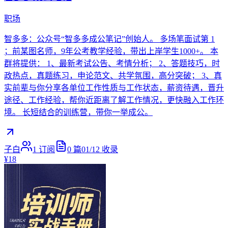
职场
智多多：公众号“智多多成公笔记”创始人。 多场笔面试第 1
；前某图名师，9年公考教学经验，带出上岸学生1000+。 本
群将提供： 1、最新考试公告、考情分析； 2、答题技巧，时
政热点，真题练习，申论范文、共学氛围，高分突破； 3、真
实前辈与你分享各单位工作性质与工作状态，薪资待遇，晋升
途径、工作经验，帮你近距离了解工作情况，更快融入工作环
境。 长短结合的训练营，带你一举成公。
子白
1
订阅
0
篇
01/12
收录
¥18