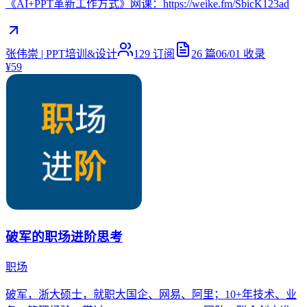
《AI+PPT革新工作方式》网课：https://weike.fm/SbicK123ad
张伟崇 | PPT培训&设计
129
订阅
26
篇
06/01
收录
¥59
破军的职场进阶思考
职场
破军，浙大硕士，就职大国企、网易、阿里；10+年技术、业