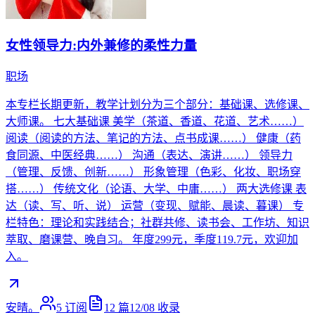
女性领导力:内外兼修的柔性力量
职场
本专栏长期更新，教学计划分为三个部分：基础课、选修课、
大师课。 七大基础课 美学（茶道、香道、花道、艺术……）
阅读（阅读的方法、笔记的方法、点书成课……） 健康（药
食同源、中医经典……） 沟通（表达、演讲……） 领导力
（管理、反馈、创新……） 形象管理（色彩、化妆、职场穿
搭……） 传统文化（论语、大学、中庸……） 两大选修课 表
达（读、写、听、说） 运营（变现、赋能、晨读、暮课） 专
栏特色：理论和实践结合；社群共修、读书会、工作坊、知识
萃取、磨课营、晚自习。 年度299元，季度119.7元，欢迎加
入。
安晴。
5
订阅
12
篇
12/08
收录