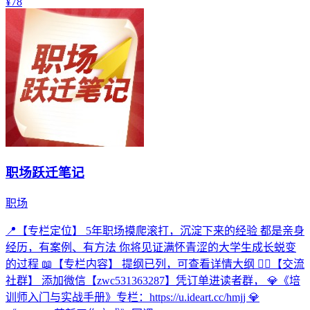
¥78
职场跃迁笔记
职场
📍【专栏定位】 5年职场摸爬滚打，沉淀下来的经验 都是亲身
经历，有案例、有方法 你将见证满怀青涩的大学生成长蜕变
的过程 📖【专栏内容】 提纲已列，可查看详情大纲 🙍‍♂【交流
社群】 添加微信【zwc531363287】凭订单进读者群， 💎《培
训师入门与实战手册》专栏：https://u.ideart.cc/hmjj 💎