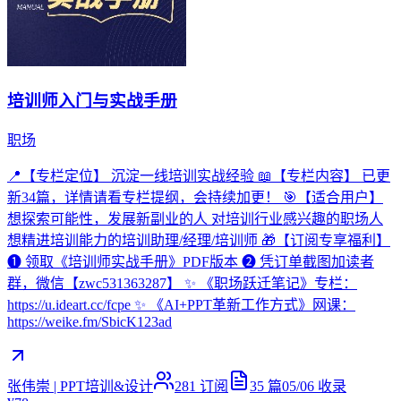
培训师入门与实战手册
职场
📍【专栏定位】 沉淀一线培训实战经验 📖【专栏内容】 已更
新34篇，详情请看专栏提纲，会持续加更！ 🎯【适合用户】
想探索可能性，发展新副业的人 对培训行业感兴趣的职场人
想精进培训能力的培训助理/经理/培训师 🎁【订阅专享福利】
❶ 领取《培训师实战手册》PDF版本 ❷ 凭订单截图加读者
群，微信【zwc531363287】 ✨ 《职场跃迁笔记》专栏：
https://u.ideart.cc/fcpe ✨ 《AI+PPT革新工作方式》网课：
https://weike.fm/SbicK123ad
张伟崇 | PPT培训&设计
281
订阅
35
篇
05/06
收录