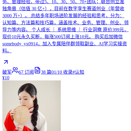
务、管理经验，带过5、10、30、50、70+团队；联合创立准
独角兽（估值 30 亿+），目前在数字孪生赛道创业（年营收
3000 万+）。 总结多年职场进阶发展的经验和思考，分为：
认知篇、方法篇和技巧篇，涵盖技术、业务、管理、创业、领
导力等内容。 个人成长 ｜ 系统思维 ｜ 行业洞察 原价399元，
现价10元永久买断，每涨500订阅上涨10元。 购买后加微信
somebody_yx0914，加入专属陪伴群领取副业、AI学习实操资
料。
破军
67
订阅
38
篇
01/10
收录
#
认知
¥10