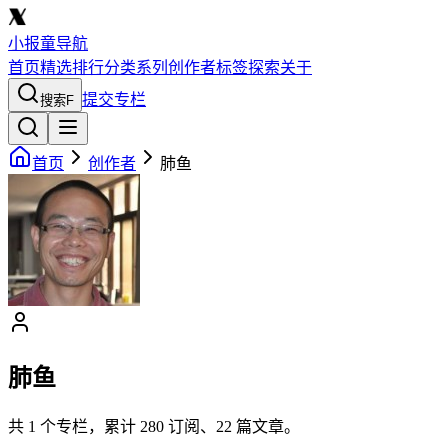
小报童导航
首页
精选
排行
分类
系列
创作者
标签
探索
关于
提交专栏
搜索
F
首页
创作者
肺鱼
肺鱼
共
1
个专栏，累计
280
订阅、
22
篇文章。