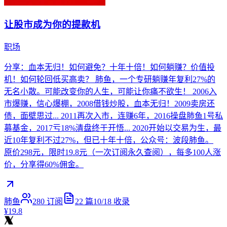
让股市成为你的提款机
职场
分享：血本无归！如何避免？十年十倍！如何躺赚？价值投
机！如何轮回低买高卖？ 肺鱼，一个专研躺赚年复利27%的
无名小散。可能改变你的人生，可能让你痛不欲生！ 2006入
市爆赚，信心爆棚，2008借钱炒股，血本无归！2009卖房还
债，面壁思过... 2011再次入市，连赚6年，2016操盘肺鱼1号私
募基金，2017亏18%清盘终于开悟... 2020开始以交易为生，最
近10年复利不过27%，但已十年十倍，公众号：波段肺鱼。
原价298元，限时19.8元（一次订阅永久查阅），每多100人涨
价，分享得60%佣金。
肺鱼
280
订阅
22
篇
10/18
收录
¥19.8