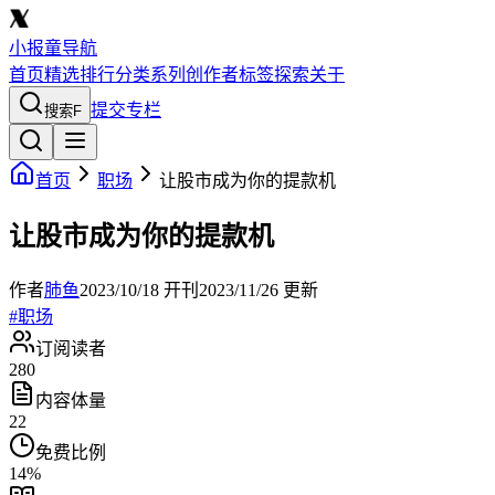
小报童导航
首页
精选
排行
分类
系列
创作者
标签
探索
关于
提交专栏
搜索
F
首页
职场
让股市成为你的提款机
让股市成为你的提款机
作者
肺鱼
2023/10/18
开刊
2023/11/26
更新
#
职场
订阅读者
280
内容体量
22
免费比例
14
%