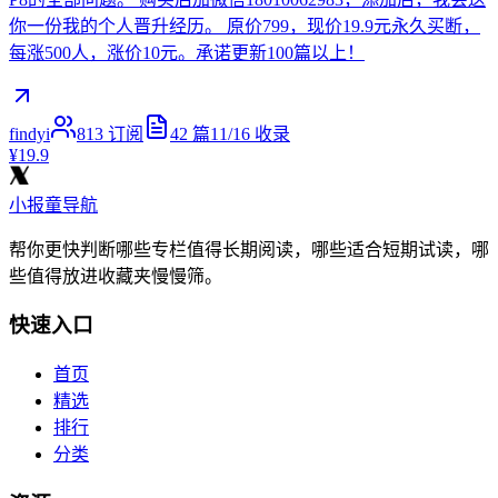
你一份我的个人晋升经历。 原价799，现价19.9元永久买断，
每涨500人，涨价10元。承诺更新100篇以上！
findyi
813
订阅
42
篇
11/16
收录
¥19.9
小报童导航
帮你更快判断哪些专栏值得长期阅读，哪些适合短期试读，哪
些值得放进收藏夹慢慢筛。
快速入口
首页
精选
排行
分类