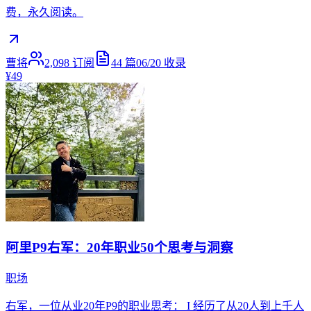
费，永久阅读。
曹将
2,098
订阅
44
篇
06/20
收录
¥49
阿里P9右军：20年职业50个思考与洞察
职场
右军，一位从业20年P9的职业思考： I 经历了从20人到上千人