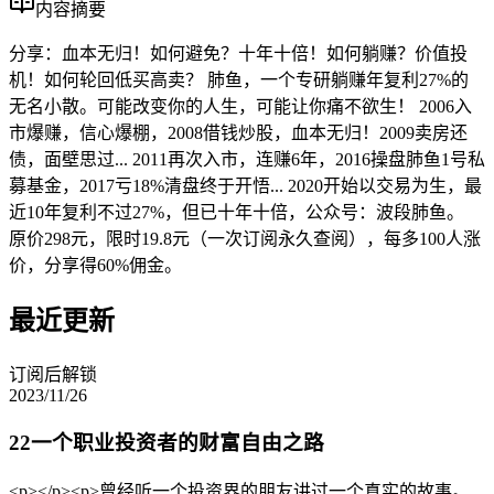
内容摘要
分享：血本无归！如何避免？十年十倍！如何躺赚？价值投
机！如何轮回低买高卖？ 肺鱼，一个专研躺赚年复利27%的
无名小散。可能改变你的人生，可能让你痛不欲生！ 2006入
市爆赚，信心爆棚，2008借钱炒股，血本无归！2009卖房还
债，面壁思过... 2011再次入市，连赚6年，2016操盘肺鱼1号私
募基金，2017亏18%清盘终于开悟... 2020开始以交易为生，最
近10年复利不过27%，但已十年十倍，公众号：波段肺鱼。
原价298元，限时19.8元（一次订阅永久查阅），每多100人涨
价，分享得60%佣金。
最近更新
订阅后解锁
2023/11/26
22一个职业投资者的财富自由之路
<p></p><p>曾经听一个投资界的朋友讲过一个真实的故事。