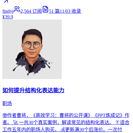
findyi
2,564
订阅
51
篇
11/03
收录
¥39.9
如何提升结构化表达能力
职场
🤓作者曹将，《高效学习：曹将的公开课》《PPT炼成记》作
者。 🚀 一共30个真实案例，解读常见的结构化表达。 👔适合
工作五年内的职场人购买。 💰更新满30个后涨价。一次付