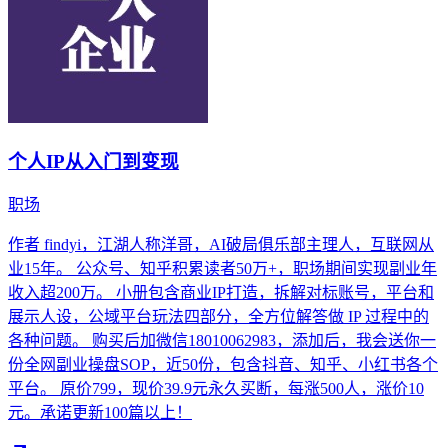
个人IP从入门到变现
职场
作者 findyi，江湖人称洋哥，AI破局俱乐部主理人，互联网从
业15年。 公众号、知乎积累读者50万+，职场期间实现副业年
收入超200万。 小册包含商业IP打造，拆解对标账号，平台和
展示人设，公域平台玩法四部分，全方位解答做 IP 过程中的
各种问题。 购买后加微信18010062983，添加后，我会送你一
份全网副业操盘SOP，近50份，包含抖音、知乎、小红书各个
平台。 原价799，现价39.9元永久买断，每涨500人，涨价10
元。承诺更新100篇以上！