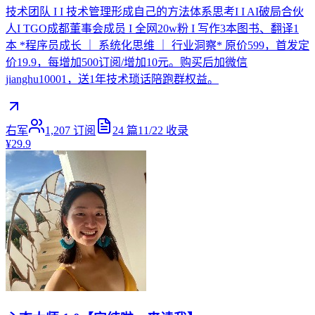
技术团队 I I 技术管理形成自己的方法体系思考I I AI破局合伙
人I TGO成都董事会成员 I 全网20w粉 I 写作3本图书、翻译1
本 *程序员成长 ｜ 系统化思维 ｜ 行业洞察* 原价599，首发定
价19.9，每增加500订阅/增加10元。购买后加微信
jianghu10001，送1年技术琐话陪跑群权益。
右军
1,207
订阅
24
篇
11/22
收录
¥29.9