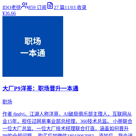
IDO老徐
859
订阅
27
篇
11/03
收录
¥36.66
大厂P9洋哥：职场晋升一本通
职场
作者 findyi，江湖人称洋哥，AI破局俱乐部主理人，互联网从
业15年，担任过网易事业部总经理、360技术总监。 小册联合
一位大厂总监、一位大厂技术经理联合打造，涵盖如何晋升
P8的全部问题。 购买后加微信18010062983，添加后，我会送