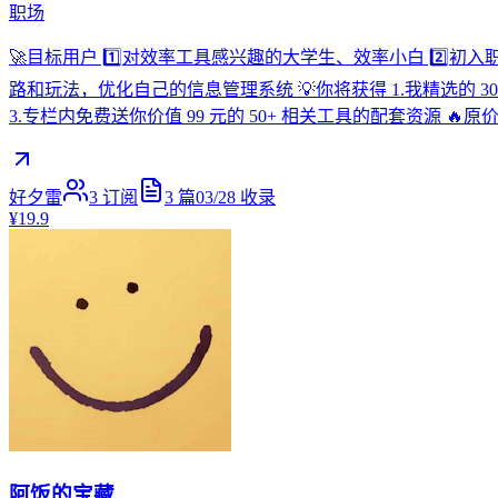
职场
🚀目标用户 1️⃣对效率工具感兴趣的大学生、效率小白 2️
路和玩法，优化自己的信息管理系统 💡你将获得 1.我精选的
3.专栏内免费送你价值 99 元的 50+ 相关工具的配套资源 🔥原价 2
好夕雷
3
订阅
3
篇
03/28
收录
¥19.9
阿饭的宝藏