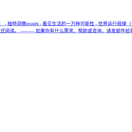
独特洞察insight - 看见生活的一万种可能性 - 世界运行规律
阅读。 ——— 如果你有什么需求、帮助或咨询，请发邮件给我： afa