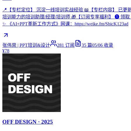
📍【专栏定位】 沉淀一线培训实战经验 📖【专栏内容】 已
培训能力的培训助理/经理/培训师 🎁【订阅专享福利】 ❶ 领取《培训师实
✨ 《AI+PPT革新工作方式》网课：https://weike.fm/SbicK123ad
张伟崇 | PPT培训&设计
281
订阅
35
篇
05/06
收录
¥78
OFF DESIGN · 2025