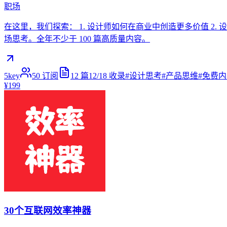
职场
在这里，我们探索： 1. 设计师如何在商业中创造更多价值 2.
场思考。全年不少于 100 篇高质量内容。
5key
50
订阅
12
篇
12/18
收录
#
设计思考
#
产品思维
#
免费内
¥199
30个互联网效率神器