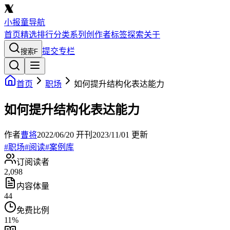
小报童导航
首页
精选
排行
分类
系列
创作者
标签
探索
关于
提交专栏
搜索
F
首页
职场
如何提升结构化表达能力
如何提升结构化表达能力
作者
曹将
2022/06/20
开刊
2023/11/01
更新
#
职场
#
阅读
#
案例库
订阅读者
2,098
内容体量
44
免费比例
11
%