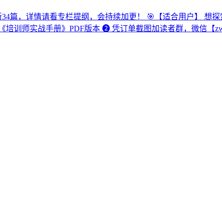
更新34篇，详情请看专栏提纲，会持续加更！ 🎯【适合用户】 
战手册》PDF版本 ❷ 凭订单截图加读者群，微信【zwc531363287】