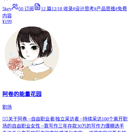
5key
50
订阅
12
篇
12/18
收录
#
设计思考
#
产品思维
#
免费
内容
¥199
阿卷的能量花园
职场
🧚‍♀️关于阿卷 ~自由职业者|独立采访者 ~持续采访100个离开职
场的自由职业女性 ~靠写作三年存款30万的写作力爆棚选手