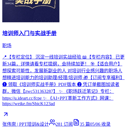
培训师入门与实战手册
职场
📍【专栏定位】 沉淀一线培训实战经验 📖【专栏内容】 已更
新34篇，详情请看专栏提纲，会持续加更！ 🎯【适合用户】
想探索可能性，发展新副业的人 对培训行业感兴趣的职场人
想精进培训能力的培训助理/经理/培训师 🎁【订阅专享福利】
❶ 领取《培训师实战手册》PDF版本 ❷ 凭订单截图加读者
群，微信【zwc531363287】 ✨ 《职场跃迁笔记》专栏：
https://u.ideart.cc/fcpe ✨ 《AI+PPT革新工作方式》网课：
https://weike.fm/SbicK123ad
张伟崇 | PPT培训&设计
281
订阅
35
篇
05/06
收录