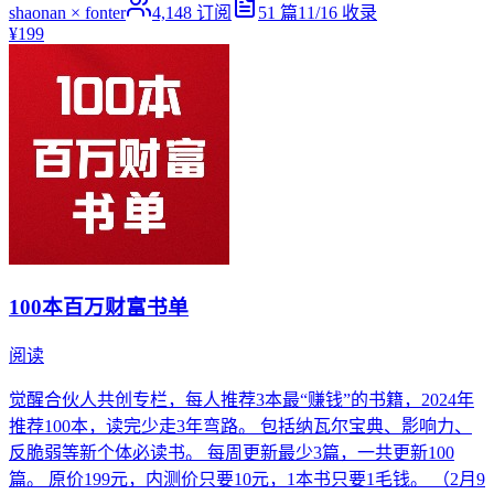
shaonan × fonter
4,148
订阅
51
篇
11/16
收录
¥199
100本百万财富书单
阅读
觉醒合伙人共创专栏，每人推荐3本最“赚钱”的书籍，2024年
推荐100本，读完少走3年弯路。 包括纳瓦尔宝典、影响力、
反脆弱等新个体必读书。 每周更新最少3篇，一共更新100
篇。 原价199元，内测价只要10元，1本书只要1毛钱。 （2月9