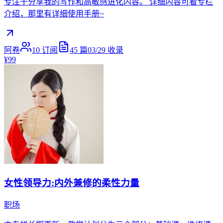
专注于分享我的写作和高敏感进化内容。 详细内容可看专栏
介绍，那里有详细使用手册~
阿卷
10
订阅
45
篇
03/29
收录
¥99
女性领导力:内外兼修的柔性力量
职场