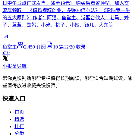
日中午12点正式发售，涨至19元） 购买后看置顶帖，加入交
流群领取： 《职场裸辞创业，多赚30倍心法》 《影响我一生
的五大原则》 作者：阿猫、鱼堂主、觉醒合伙人：老马、婷
子、蓝蓝、勋妈、小米、桃子、小她、钰儿、大东等
鱼堂主
2,459
订阅
10
篇
12/20
收录
¥10
小报童导航
帮你更快判断哪些专栏值得长期阅读，哪些适合短期试读，哪
些值得放进收藏夹慢慢筛。
快速入口
首页
精选
排行
分类