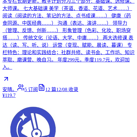
本专栏长期更新，教学计划分为三个部分：基础课、选修课、
大师课。 七大基础课 美学（茶道、香道、花道、艺术……）
阅读（阅读的方法、笔记的方法、点书成课……） 健康（药
食同源、中医经典……） 沟通（表达、演讲……） 领导力
（管理、反馈、创新……） 形象管理（色彩、化妆、职场穿
搭……） 传统文化（论语、大学、中庸……） 两大选修课 表
达（读、写、听、说） 运营（变现、赋能、晨读、暮课） 专
栏特色：理论和实践结合；社群共修、读书会、工作坊、知识
萃取、磨课营、晚自习。 年度299元，季度119.7元，欢迎加
入。
安晴。
5
订阅
12
篇
12/08
收录
¥119.7