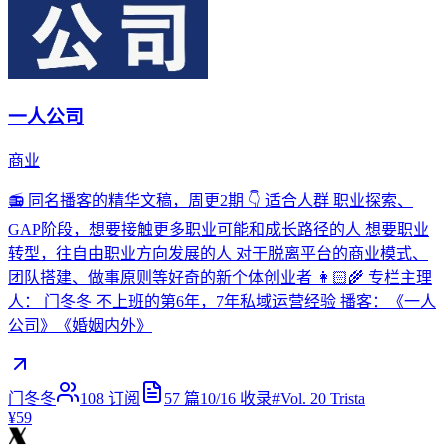
一人公司
商业
📻 同名播客的精华文稿，周更2期 👇 适合人群 职业探索、
GAP阶段，想要接触更多职业可能和成长路径的人 想要职业
转型，往自由职业方向发展的人 对于脱离平台的商业模式、
团队搭建、做事原则等好奇的新个体创业者 👩🏻‍🌾 专栏主理
人： 门冬冬 不上班的第6年，7年私域运营经验 播客：《一人
公司》《婚姻内外》
门冬冬
108
订阅
57
篇
10/16
收录
#
Vol. 20 Trista
¥59