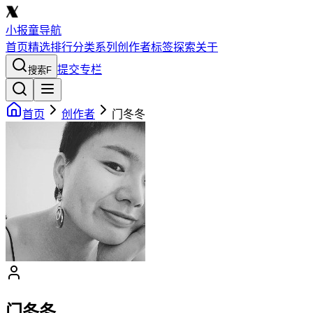
小报童导航
首页
精选
排行
分类
系列
创作者
标签
探索
关于
提交专栏
搜索
F
首页
创作者
门冬冬
门冬冬