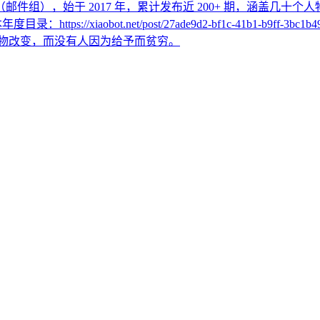
r （邮件组），始于 2017 年，累计发布近 200+ 期，涵盖几
年度目录：https://xiaobot.net/post/27ade9d2-bf1c-41b
会被自己热爱的事物改变，而没有人因为给予而贫穷。