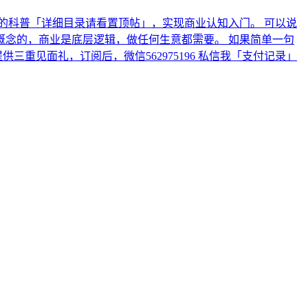
的科普「详细目录请看置顶帖」，实现商业认知入门。 可以说
念的，商业是底层逻辑，做任何生意都需要。 如果简单一句
三重见面礼，订阅后，微信562975196 私信我「支付记录」