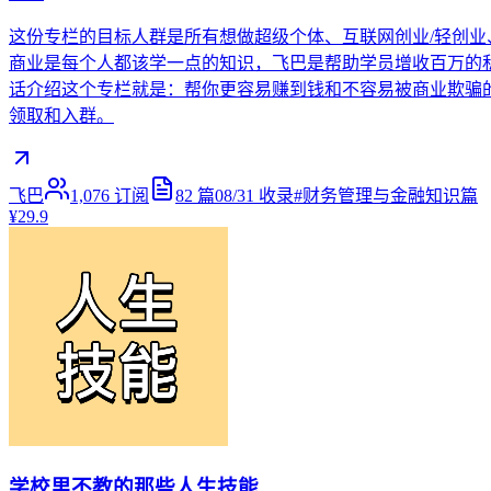
这份专栏的目标人群是所有想做超级个体、互联网创业/轻创业
商业是每个人都该学一点的知识，飞巴是帮助学员增收百万的
话介绍这个专栏就是：帮你更容易赚到钱和不容易被商业欺骗的入门级
领取和入群。
飞巴
1,076
订阅
82
篇
08/31
收录
#
财务管理与金融知识篇
¥29.9
学校里不教的那些人生技能