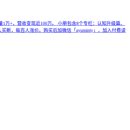
1万+，营收变现近100万。 小册包含8个专栏：认知升级篇、
买断，每百人涨价。购买后加微信「ayuminty」，加入付费读