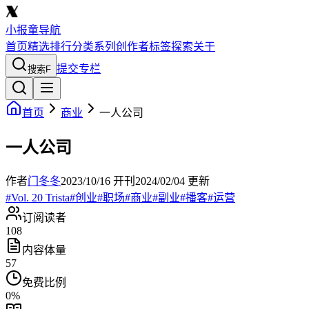
小报童导航
首页
精选
排行
分类
系列
创作者
标签
探索
关于
提交专栏
搜索
F
首页
商业
一人公司
一人公司
作者
门冬冬
2023/10/16
开刊
2024/02/04
更新
#
Vol. 20 Trista
#
创业
#
职场
#
商业
#
副业
#
播客
#
运营
订阅读者
108
内容体量
57
免费比例
0
%