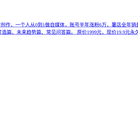
创作，一个人从0到1做自媒体，账号半年涨粉6万，薯店全年销量
篇、未来趋势篇、常见问答篇。 原价1999元，现价19.9元永久