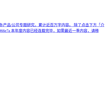
十个人物/产品/公司专题研究，累计近百万字内容。 除了点击下方「介
1-b9ff-3bc1b4966e7a 本年度内容已经连载完毕，如需最近一季内容，请移