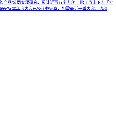
十个人物/产品/公司专题研究，累计近百万字内容。 除了点击下方「介
1-b9ff-3bc1b4966e7a 本年度内容已经连载完毕，如需最近一季内容，请移