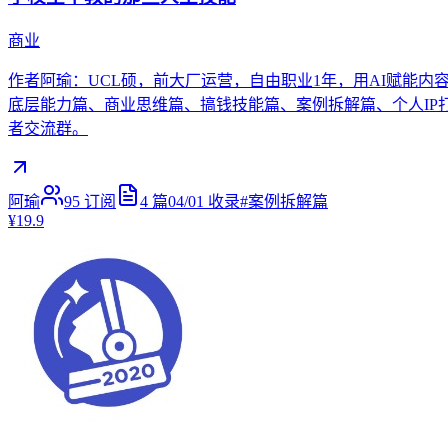
商业
作者阿瑜：UCL硕，前大厂运营，自由职业1年，用AI赋能内容
底层能力篇、商业思维篇、搞钱技能篇、案例拆解篇、个人IP打造
者交流群。
阿瑜
95
订阅
4
篇
04/01
收录
#
案例拆解篇
¥19.9