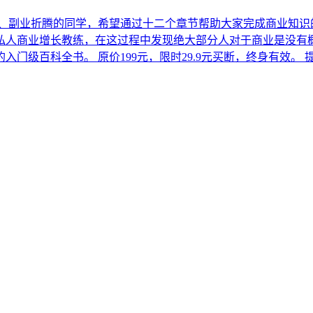
、副业折腾的同学，希望通过十二个章节帮助大家完成商业知识
私人商业增长教练，在这过程中发现绝大部分人对于商业是没有概
百科全书。 原价199元，限时29.9元买断，终身有效。 提供