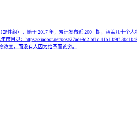
r （邮件组），始于 2017 年，累计发布近 200+ 期，涵盖几
年度目录：https://xiaobot.net/post/27ade9d2-bf1c-41b
会被自己热爱的事物改变，而没有人因为给予而贫穷。