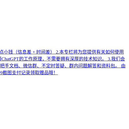
T 零成本赚点小钱（信息差 + 时间差） 2.本专栏将为您提供有关如何使用
atGPT的工作原理，不需要拥有深厚的技术知识。 3.我们会
把手文档、微信群、不定时答疑、群内问题解答和资料包。 由
UX09截图支付记录领取赠品哦！