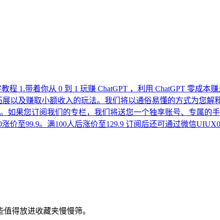
教程 1.带着你从 0 到 1 玩赚 ChatGPT ，利用 ChatGP
拓展以及赚取小额收入的玩法。我们将以通俗易懂的方式为您解释Ch
息。如果您订阅我们的专栏，我们将送您一个独享账号、专属的手
涨价至99.9。满100人后涨价至129.9 订阅后还可通过微信UI
些值得放进收藏夹慢慢筛。