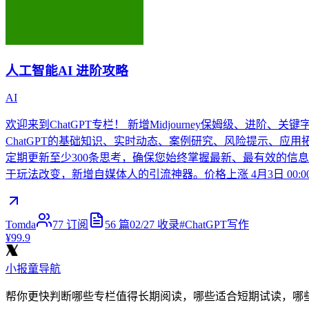
人工智能AI 进阶攻略
AI
欢迎来到ChatGPT专栏！ 新增Midjourney保姆级、进阶、关键字
ChatGPT的基础知识、实时动态、案例研究、风险提示、应用
定期更新至少300条思考，确保您始终掌握最新、最有效的信
于玩法改变，新增自媒体人的引流神器。价格上涨 4月3日 00:00
Tomda
77
订阅
56
篇
02/27
收录
#
ChatGPT写作
¥99.9
小报童导航
帮你更快判断哪些专栏值得长期阅读，哪些适合短期试读，哪