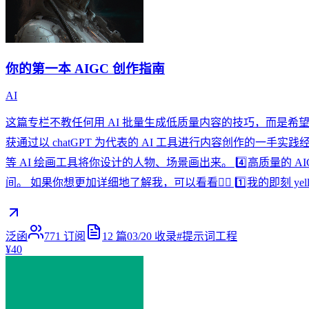
你的第一本 AIGC 创作指南
AI
这篇专栏不教任何用 AI 批量生成低质量内容的技巧，而是希望能
获通过以 chatGPT 为代表的 AI 工具进行内容创作的一手实践
等 AI 绘画工具将你设计的人物、场景画出来。 4️⃣高质量的 
间。 如果你想更加详细地了解我，可以看看👇🏻 1️⃣我的即刻 yellow page：http
泛函
771
订阅
12
篇
03/20
收录
#
提示词工程
¥40