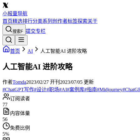
小报童导航
首页
精选
排行
分类
系列
创作者
标签
探索
关于
提交专栏
搜索
F
首页
AI
人工智能AI 进阶攻略
人工智能AI 进阶攻略
作者
Tomda
2023/02/27
开刊
2023/07/05
更新
#
ChatGPT写作
#
设计
#
职场
#
AI
#
案例库
#
指南
#
Midjourney
#
ChatG
订阅读者
77
内容体量
56
免费比例
5
%