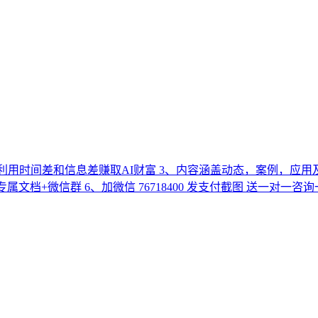
达人，利用时间差和信息差赚取AI财富 3、内容涵盖动态，案例，应
属文档+微信群 6、加微信 76718400 发支付截图 送一对一咨