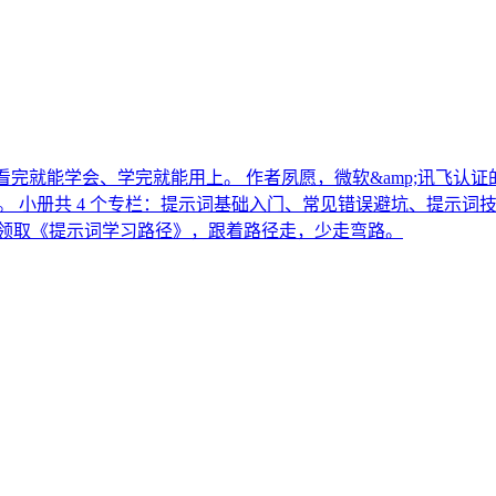
你看完就能学会、学完就能用上。 作者夙愿，微软&amp;讯飞认
 小册共 4 个专栏：提示词基础入门、常见错误避坑、提示词技巧
，领取《提示词学习路径》，跟着路径走，少走弯路。