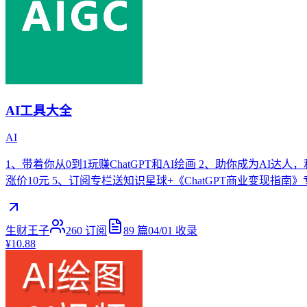
AI工具大全
AI
1、带着你从0到1玩赚ChatGPT和AI绘画 2、助你成为AI
涨价10元 5、订阅专栏送知识星球+《ChatGPT商业变现指南》专
生财王子
260
订阅
89
篇
04/01
收录
¥10.88