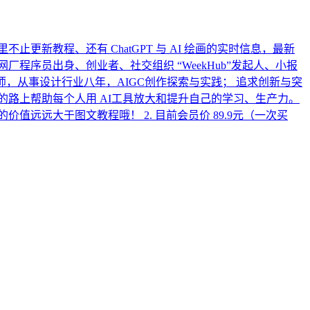
止更新教程、还有 ChatGPT 与 AI 绘画的实时信息，最新
联网厂程序员出身、创业者、社交组织 “WeekHub”发起人、小报
UI设计师，从事设计行业八年，AIGC创作探索与实践； 追求创新与突
路上帮助每个人用 AI工具放大和提升自己的学习、生产力。
的价值远远大于图文教程哦！ 2. 目前会员价 89.9元（一次买