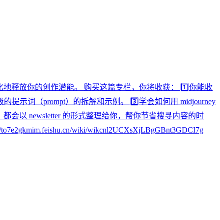
化地释放你的创作潜能。 购买这篇专栏，你将收获： 1️⃣你能收
（prompt）的拆解和示例。 3️⃣学会如何用 midjourney
以 newsletter 的形式整理给你，帮你节省搜寻内容的时
kmim.feishu.cn/wiki/wikcnl2UCXsXjLBgGBnt3GDCI7g