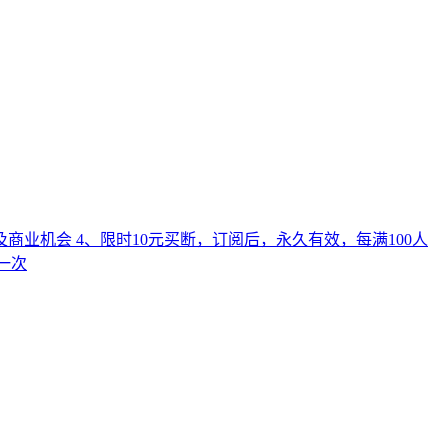
用及商业机会 4、限时10元买断，订阅后，永久有效，每满100人
询一次