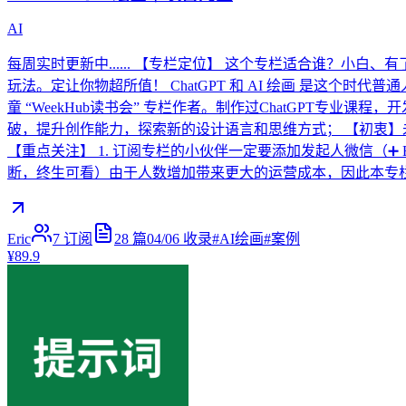
AI
每周实时更新中...... 【专栏定位】 这个专栏适合谁？小白、
玩法。定让你物超所值！ ChatGPT 和 AI 绘画 是这个时代
童 “WeekHub读书会” 专栏作者。制作过ChatGPT专业课
破，提升创作能力，探索新的设计语言和思维方式； 【初衷】
【重点关注】 1. 订阅专栏的小伙伴一定要添加发起人微信（➕ Er
断，终生可看）由于人数增加带来更大的运营成本，因此本专栏每
Eric
7
订阅
28
篇
04/06
收录
#
AI绘画
#
案例
¥89.9