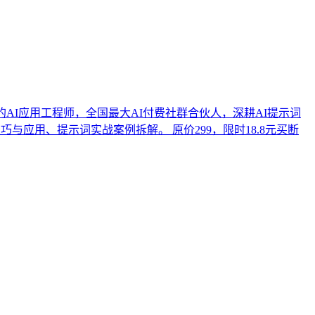
证的AI应用工程师，全国最大AI付费社群合伙人，深耕AI提示词
与应用、提示词实战案例拆解。 原价299，限时18.8元买断