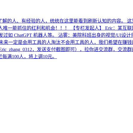
有了解的人、有经验的人，统统在这里能看到刷新认知的内容。 这里不
普通人唯一能抓住的红利和机会！！！ 【专栏发起人】 Eric：某互
程，开发过如 ChatGPT 机器人等。 沾雾：美院科班出身的视觉/
未来一定是会用工具的人淘汰不会用工具的人，我们希望在赚钱的
ic_zhang_0312，发送支付截图即可），拉你进交流群，交流群
满100人，将上调10元。