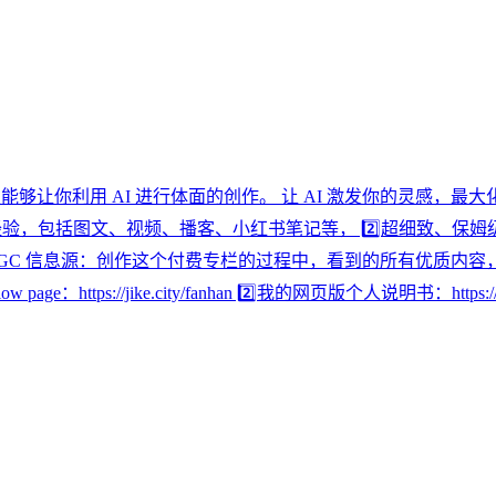
够让你利用 AI 进行体面的创作。 让 AI 激发你的灵感，最大
经验，包括图文、视频、播客、小红书笔记等， 2️⃣超细致、保姆级的提示词
AIGC 信息源：创作这个付费专栏的过程中，看到的所有优质内容，都会
s://jike.city/fanhan 2️⃣我的网页版个人说明书：https://to7e2g