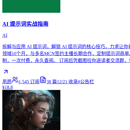
AI 提示词实战指南
AI
拆解与应用 AI 提示词，解锁 AI 提示词的核心技巧，力求让
领域10个月，与多名MCN签约主播长期合作，定制提示词商单。
制，一次付费，永久查阅。 订阅后凭截图拉你进读者交流群
夙愿
1,545
订阅
38
篇
12/21
收录
#
公告栏
¥18.8