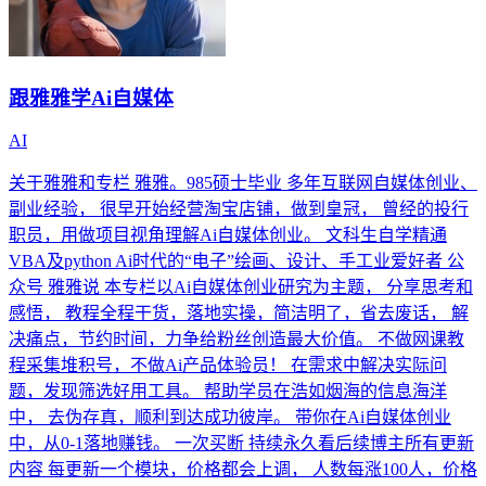
跟雅雅学Ai自媒体
AI
关于雅雅和专栏 雅雅。985硕士毕业 多年互联网自媒体创业、
副业经验， 很早开始经营淘宝店铺，做到皇冠， 曾经的投行
职员，用做项目视角理解Ai自媒体创业。 文科生自学精通
VBA及python Ai时代的“电子”绘画、设计、手工业爱好者 公
众号 雅雅说 本专栏以Ai自媒体创业研究为主题， 分享思考和
感悟， 教程全程干货，落地实操，简洁明了，省去废话， 解
决痛点，节约时间，力争给粉丝创造最大价值。 不做网课教
程采集堆积号，不做Ai产品体验员！ 在需求中解决实际问
题，发现筛选好用工具。 帮助学员在浩如烟海的信息海洋
中， 去伪存真，顺利到达成功彼岸。 带你在Ai自媒体创业
中，从0-1落地赚钱。 一次买断 持续永久看后续博主所有更新
内容 每更新一个模块，价格都会上调， 人数每涨100人，价格