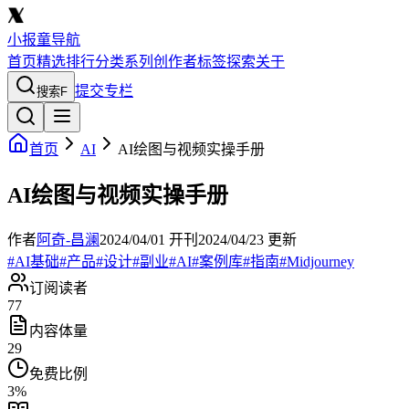
小报童导航
首页
精选
排行
分类
系列
创作者
标签
探索
关于
提交专栏
搜索
F
首页
AI
AI绘图与视频实操手册
AI绘图与视频实操手册
作者
阿奇-昌澜
2024/04/01
开刊
2024/04/23
更新
#
AI基础
#
产品
#
设计
#
副业
#
AI
#
案例库
#
指南
#
Midjourney
订阅读者
77
内容体量
29
免费比例
3
%