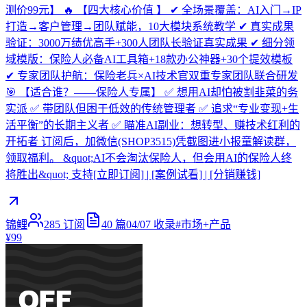
测价99元】 🔥 【四大核心价值 】 ✔ 全场景覆盖：AI入门→IP
打造→客户管理→团队赋能，10大模块系统教学 ✔ 真实成果
验证：3000万绩优高手+300人团队长验证真实成果 ✔ 细分领
域模版：保险人必备AI工具箱+18款办公神器+30个提效模板
✔ 专家团队护航：保险老兵×AI技术官双重专家团队联合研发
🎯 【适合谁？——保险人专属】 ✅ 想用AI却怕被割韭菜的务
实派 ✅ 带团队但困于低效的传统管理者 ✅ 追求“专业变现+生
活平衡”的长期主义者 ✅ 瞄准AI副业：想转型、赚技术红利的
开拓者 订阅后，加微信(SHOP3515)凭截图进小报童解读群，
领取福利。 &quot;AI不会淘汰保险人，但会用AI的保险人终
将胜出&quot; 支持[立即订阅] | [案例试看] | [分销赚钱]
锦鲤
285
订阅
40
篇
04/07
收录
#
市场+产品
¥99