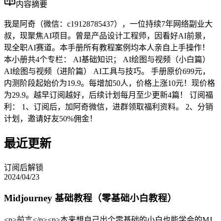
内容摘要
我是阿奇（微信：c19128785437），一位持续7年网络副业大
叔，现聚焦AI项目。曾是产品设计工程师，因看好AI前景，
现全职AI赛道。本手册所有教程案例均本人亲自上手操作！
本小册共4个专栏： AI基础知识； AI绘图与视频（小白篇）
AI绘图与视频（进阶篇） AI工具与技巧。 手册原价699元，
内测阶段起始价为19.9。每增加50人，价格上涨10元！现价格
为29.9。越早订阅越好，后续计划每月至少更新4篇！ 订阅福
利： 1、订阅后，加阿奇微信，进群领取福利资料。 2、分销
计划，邀请好友50%佣金！
最近更新
订阅后解锁
2024/04/23
Midjourney 基础教程（零基础小白教程）
<p>前言</p><p>本来想自己出个零基础的小白也能学会的MJ