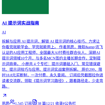
AI 提示词实战指南
AI
拆解与应用 AI 提示词，解锁 AI 提示词的核心技巧，力求让
你看完就能学会、学完就能用上。 作者夙愿，微软&amp;讯飞
认证的AI应用工程师，全国最大AI付费社群合伙人，深耕AI
提示词领域10个月，与多名MCN签约主播长期合作，定制提
示词商单。 小册共 4 个专栏：提示词基础入门、常见错误避
坑、提示词技巧与应用、提示词实战案例拆解。 原价299，限
时18.8元买断制，一次付费，永久查阅。 订阅后凭截图拉你进
读者交流群，领取《提示词学习路径》，跟着路径走，少走弯
路。
夙愿
1,545
订阅
38
篇
12/21
收录
#
公告栏