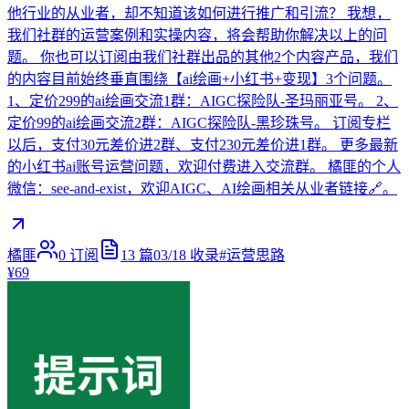
他行业的从业者，却不知道该如何进行推广和引流？ 我想，
我们社群的运营案例和实操内容，将会帮助你解决以上的问
题。 你也可以订阅由我们社群出品的其他2个内容产品，我们
的内容目前始终垂直围绕【ai绘画+小红书+变现】3个问题。
1、定价299的ai绘画交流1群：AIGC探险队-圣玛丽亚号。 2、
定价99的ai绘画交流2群：AIGC探险队-黑珍珠号。 订阅专栏
以后，支付30元差价进2群、支付230元差价进1群。 更多最新
的小红书ai账号运营问题，欢迎付费进入交流群。 橘匪的个人
微信：see-and-exist，欢迎AIGC、AI绘画相关从业者链接🔗。
橘匪
0
订阅
13
篇
03/18
收录
#
运营思路
¥69