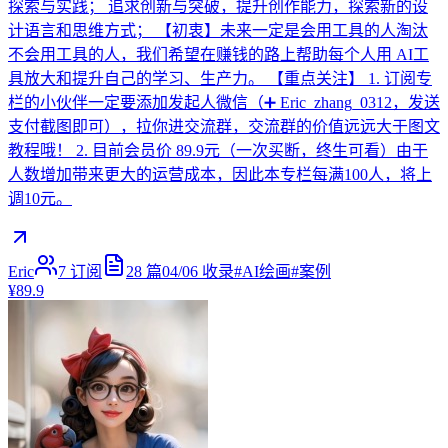
探索与实践； 追求创新与突破，提升创作能力，探索新的设
计语言和思维方式； 【初衷】未来一定是会用工具的人淘汰
不会用工具的人，我们希望在赚钱的路上帮助每个人用 AI工
具放大和提升自己的学习、生产力。 【重点关注】 1. 订阅专
栏的小伙伴一定要添加发起人微信（➕ Eric_zhang_0312，发送
支付截图即可），拉你进交流群，交流群的价值远远大于图文
教程哦！ 2. 目前会员价 89.9元（一次买断，终生可看）由于
人数增加带来更大的运营成本，因此本专栏每满100人，将上
调10元。
Eric
7
订阅
28
篇
04/06
收录
#
AI绘画
#
案例
¥89.9