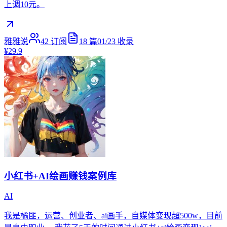
上调10元。
雅雅说
42
订阅
18
篇
01/23
收录
¥29.9
小红书+AI绘画赚钱案例库
AI
我是橘匪，运营、创业者、ai画手，自媒体变现超500w，目前