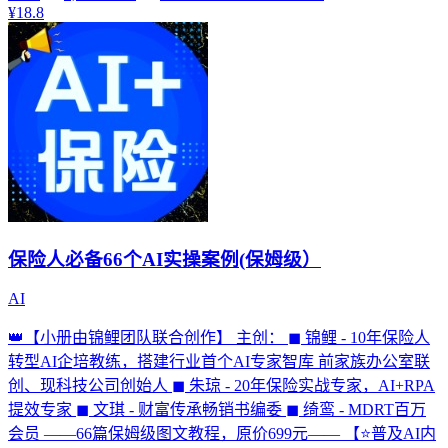
¥18.8
保险人必备66个AI实操案例(保姆级）
AI
👑【小册由锦鲤团队联合创作】 主创： ◼ 锦鲤 - 10年保险人
转型AI企培教练，搭建行业首个AI专家智库 前家族办公室联
创、现科技公司创始人 ◼ 朱琼 - 20年保险实战专家，AI+RPA
提效专家 ◼ 文琪 - 财富传承畅销书编委 ◼ 绮鸾 - MDRT百万
会员 ——66篇保姆级图文教程，原价699元—— 【⭐普及AI内