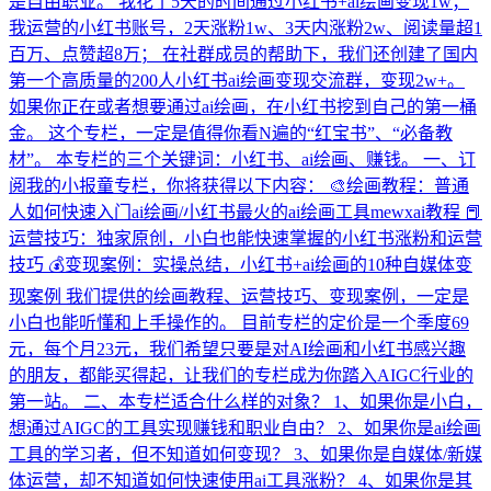
是自由职业。 我花了5天的时间通过小红书+ai绘画变现1w；
我运营的小红书账号，2天涨粉1w、3天内涨粉2w、阅读量超1
百万、点赞超8万； 在社群成员的帮助下，我们还创建了国内
第一个高质量的200人小红书ai绘画变现交流群，变现2w+。
如果你正在或者想要通过ai绘画，在小红书挖到自己的第一桶
金。 这个专栏，一定是值得你看N遍的“红宝书”、“必备教
材”。 本专栏的三个关键词：小红书、ai绘画、赚钱。 一、订
阅我的小报童专栏，你将获得以下内容： 🎨绘画教程：普通
人如何快速入门ai绘画/小红书最火的ai绘画工具mewxai教程 📕
运营技巧：独家原创，小白也能快速掌握的小红书涨粉和运营
技巧 💰变现案例：实操总结，小红书+ai绘画的10种自媒体变
现案例 我们提供的绘画教程、运营技巧、变现案例，一定是
小白也能听懂和上手操作的。 目前专栏的定价是一个季度69
元，每个月23元，我们希望只要是对AI绘画和小红书感兴趣
的朋友，都能买得起，让我们的专栏成为你踏入AIGC行业的
第一站。 二、本专栏适合什么样的对象？ 1、如果你是小白，
想通过AIGC的工具实现赚钱和职业自由？ 2、如果你是ai绘画
工具的学习者，但不知道如何变现？ 3、如果你是自媒体/新媒
体运营，却不知道如何快速使用ai工具涨粉？ 4、如果你是其