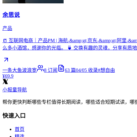
余思说
产品
📒 互联网电商｜产品PM | 海航-&amp;gt;京东-&amp;gt;阿
么多小酒馆，感谢你的光临。 🍵 交换有趣的灵魂，分享有质
一条大鱼波浪宽
8
订阅
63
篇
04/05
收录
#
想自由
¥69.9
小报童导航
帮你更快判断哪些专栏值得长期阅读，哪些适合短期试读，哪
快速入口
首页
精选