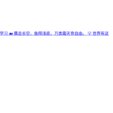
科思维| 终身学习 🐋 鹰击长空，鱼翔浅底，万类霜天竞自由。 💡 世界有这