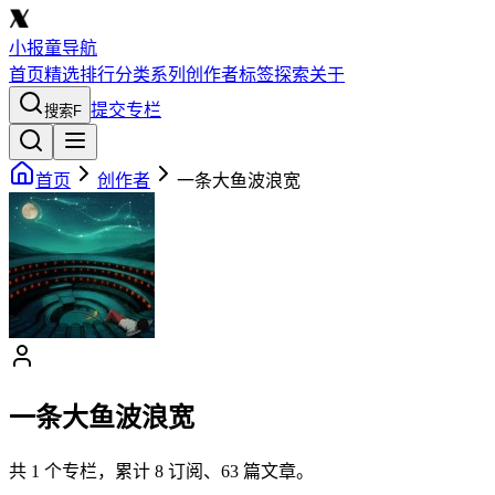
小报童导航
首页
精选
排行
分类
系列
创作者
标签
探索
关于
提交专栏
搜索
F
首页
创作者
一条大鱼波浪宽
一条大鱼波浪宽
共
1
个专栏，累计
8
订阅、
63
篇文章。