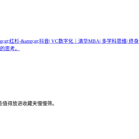
里-&amp;gt;红杉-&amp;gt;抖音| VC数字化｜清华MBA| 多学
地的思考。
些值得放进收藏夹慢慢筛。