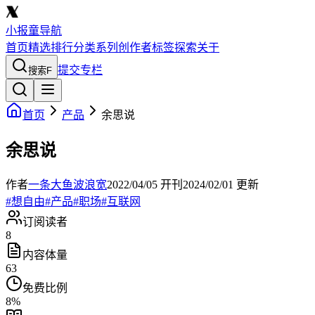
小报童导航
首页
精选
排行
分类
系列
创作者
标签
探索
关于
提交专栏
搜索
F
首页
产品
余思说
余思说
作者
一条大鱼波浪宽
2022/04/05
开刊
2024/02/01
更新
#
想自由
#
产品
#
职场
#
互联网
订阅读者
8
内容体量
63
免费比例
8
%