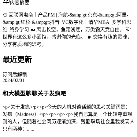
内容摘要
📒 互联网电商｜产品PM | 海航-&amp;gt;京东-&amp;gt;阿里-
&amp;gt;红杉-&amp;gt;抖音| VC数字化｜清华MBA| 多学科思
维| 终身学习 🐋 鹰击长空，鱼翔浅底，万类霜天竞自由。 💡
世界有这么多小酒馆，感谢你的光临。 🍵 交换有趣的灵魂，
分享有质地的思考。
最近更新
订阅后解锁
2024/02/01
和大模型聊聊关于发疯吧
<p>关于发疯</p><p>今天的人机对谈话题的思考关键词是：
发疯（Madness）</p><p></p><p>我自己算是一个比较尊重规
则的人，但随着社会阅历逐渐加深，残酷职场社会里我发现人
只有两种：......