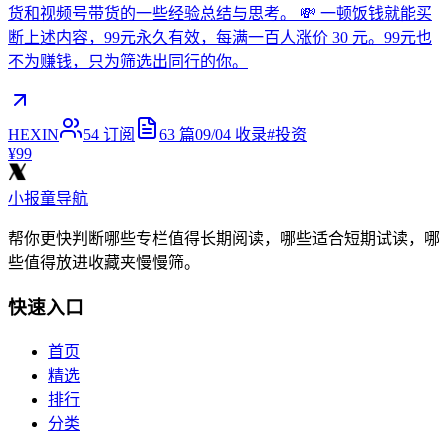
货和视频号带货的一些经验总结与思考。 💸 一顿饭钱就能买
断上述内容，99元永久有效，每满一百人涨价 30 元。99元也
不为赚钱，只为筛选出同行的你。
HEXIN
54
订阅
63
篇
09/04
收录
#
投资
¥99
小报童导航
帮你更快判断哪些专栏值得长期阅读，哪些适合短期试读，哪
些值得放进收藏夹慢慢筛。
快速入口
首页
精选
排行
分类