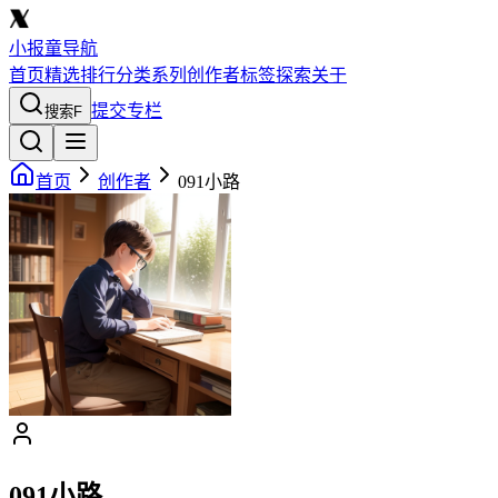
小报童导航
首页
精选
排行
分类
系列
创作者
标签
探索
关于
提交专栏
搜索
F
首页
创作者
091小路
091小路