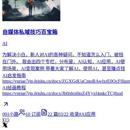
自媒体私域技巧百宝箱
AI
为解决小白，新人对AI的各种疑问，不知道怎么入门，被挡
在门外。 我会出四个专栏，分布是，AI认知，AI应用，AI使
用场景，AI变现案例 带着大家了解AI，使用AI，甚至赚点钱
AI启发指南
https://vnriae7rjp.feishu.cn/docx/ZGXGdUaCmoBAwlxrE0OcFfIinm
AI绘画教程
https://vnriae7rjp.feishu.cn/docx/Jb0rdez6toZ4Yyxf4mkcTCjfnod
091小路
10
订阅
22
篇
03/22
收录
#
AI应用
¥15