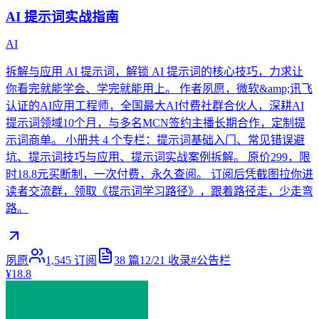
AI 提示词实战指南
AI
拆解与应用 AI 提示词，解锁 AI 提示词的核心技巧，力求让
你看完就能学会、学完就能用上。 作者夙愿，微软&amp;讯飞
认证的AI应用工程师，全国最大AI付费社群合伙人，深耕AI
提示词领域10个月，与多名MCN签约主播长期合作，定制提
示词商单。 小册共 4 个专栏：提示词基础入门、常见错误避
坑、提示词技巧与应用、提示词实战案例拆解。 原价299，限
时18.8元买断制，一次付费，永久查阅。 订阅后凭截图拉你进
读者交流群，领取《提示词学习路径》，跟着路径走，少走弯
路。
夙愿
1,545
订阅
38
篇
12/21
收录
#
公告栏
¥18.8