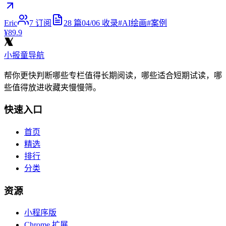
Eric
7
订阅
28
篇
04/06
收录
#
AI绘画
#
案例
¥89.9
小报童导航
帮你更快判断哪些专栏值得长期阅读，哪些适合短期试读，哪
些值得放进收藏夹慢慢筛。
快速入口
首页
精选
排行
分类
资源
小程序版
Chrome 扩展