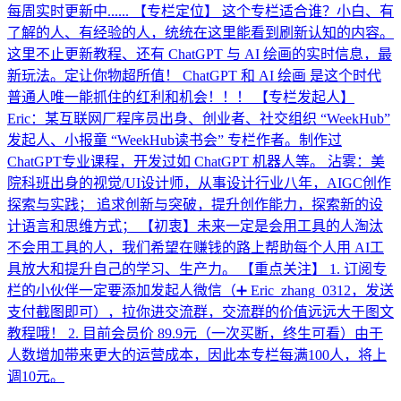
每周实时更新中...... 【专栏定位】 这个专栏适合谁？小白、有
了解的人、有经验的人，统统在这里能看到刷新认知的内容。
这里不止更新教程、还有 ChatGPT 与 AI 绘画的实时信息，最
新玩法。定让你物超所值！ ChatGPT 和 AI 绘画 是这个时代
普通人唯一能抓住的红利和机会！！！ 【专栏发起人】
Eric：某互联网厂程序员出身、创业者、社交组织 “WeekHub”
发起人、小报童 “WeekHub读书会” 专栏作者。制作过
ChatGPT专业课程，开发过如 ChatGPT 机器人等。 沾雾：美
院科班出身的视觉/UI设计师，从事设计行业八年，AIGC创作
探索与实践； 追求创新与突破，提升创作能力，探索新的设
计语言和思维方式； 【初衷】未来一定是会用工具的人淘汰
不会用工具的人，我们希望在赚钱的路上帮助每个人用 AI工
具放大和提升自己的学习、生产力。 【重点关注】 1. 订阅专
栏的小伙伴一定要添加发起人微信（➕ Eric_zhang_0312，发送
支付截图即可），拉你进交流群，交流群的价值远远大于图文
教程哦！ 2. 目前会员价 89.9元（一次买断，终生可看）由于
人数增加带来更大的运营成本，因此本专栏每满100人，将上
调10元。