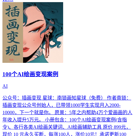
100个AI绘画变现案例
AI
公众号：插画变现 星球：南锁画知星球（免费） 作者南锁：
插画变现公众号创始人，已带领1000学生实现月入2000-
10000，下一个就是你。 愿景：5年之内帮助4万个爱画画的人
年收入提升5万元。 小册包含：100个AI绘画变现案例(含指
令)、各行各类AI绘画关键词、AI绘画辅助工具 原价 899元，
现价 10 元永久买断，每涨100人，涨价10元！承诺更新100