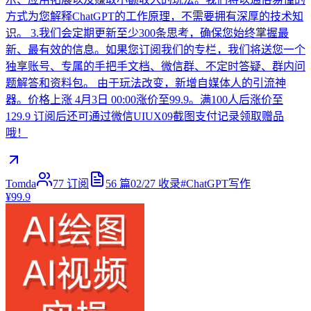
方式为您解释ChatGPT的工作原理，不需要拥有深厚的技术知
识。 3.我们会定期更新至少300条思考，确保您始终掌握最
新、最有效的信息。如果您订阅我们的专栏，我们将送您一个
独享账号、专属的手把手文档、微信群、不定时答疑、群内问
题解答和资料包。 由于玩法改变，新增自媒体人的引流神
器。价格上涨 4月3日 00:00涨价至99.9。满100人后涨价至
129.9 订阅后还可通过微信UIUX09截图支付记录领取赠品
哦！
Tomda
77
订阅
56
篇
02/27
收录
#
ChatGPT写作
¥99.9