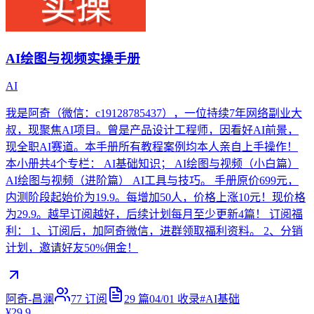
AI绘图与视频实操手册
AI
我是阿奇（微信：c19128785437），一位持续7年网络副业大
叔，现聚焦AI项目。曾是产品设计工程师，因看好AI前景，
现全职AI赛道。本手册所有教程案例均本人亲自上手操作！
本小册共4个专栏： AI基础知识； AI绘图与视频（小白篇）
AI绘图与视频（进阶篇） AI工具与技巧。 手册原价699元，
内测阶段起始价为19.9。每增加50人，价格上涨10元！现价格
为29.9。越早订阅越好，后续计划每月至少更新4篇！ 订阅福
利： 1、订阅后，加阿奇微信，进群领取福利资料。 2、分销
计划，邀请好友50%佣金！
阿奇-昌澜
77
订阅
29
篇
04/01
收录
#
AI基础
¥29.9