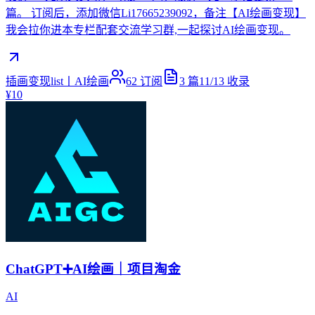
篇。 订阅后，添加微信Li17665239092，备注【AI绘画变现】
我会拉你进本专栏配套交流学习群,一起探讨AI绘画变现。
插画变现list丨AI绘画
62
订阅
3
篇
11/13
收录
¥10
ChatGPT➕AI绘画｜项目淘金
AI