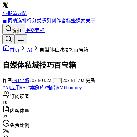
小报童导航
首页
精选
排行
分类
系列
创作者
标签
探索
关于
提交专栏
搜索
F
首页
AI
自媒体私域技巧百宝箱
自媒体私域技巧百宝箱
作者
091小路
2023/03/22
开刊
2023/11/02
更新
#
AI应用
#
AI
#
案例库
#
指南
#
Midjourney
订阅读者
10
内容体量
22
免费比例
5
%