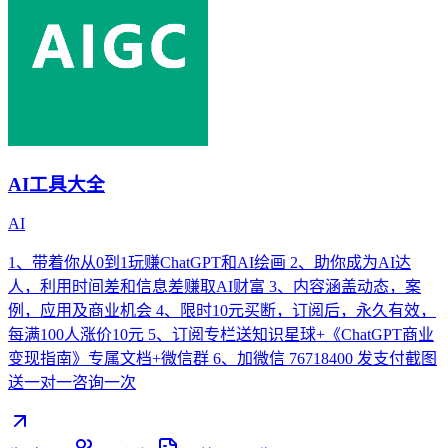
AI工具大全
AI
1、带着你从0到1玩赚ChatGPT和AI绘画 2、助你成为AI达
人，利用时间差和信息差赚取AI财富 3、内容涵盖动态，案
例，应用及商业机会 4、限时10元买断，订阅后，永久有效，
每满100人涨价10元 5、订阅专栏送知识星球+《ChatGPT商业
变现指南》专属文档+微信群 6、加微信 76718400 发支付截图
送一对一咨询一次