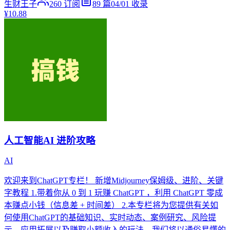
生财王子
260
订阅
89
篇
04/01
收录
¥10.88
人工智能AI 进阶攻略
AI
欢迎来到ChatGPT专栏！ 新增Midjourney保姆级、进阶、关键
字教程 1.带着你从 0 到 1 玩赚 ChatGPT ，利用 ChatGPT 零成
本赚点小钱（信息差 + 时间差） 2.本专栏将为您提供有关如
何使用ChatGPT的基础知识、实时动态、案例研究、风险提
示、应用拓展以及赚取小额收入的玩法。我们将以通俗易懂的