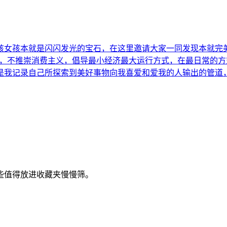
孩女孩本就是闪闪发光的宝石，在这里邀请大家一同发现本就完
，不推崇消费主义，倡导最小经济最大运行方式，在最日常的方式
我记录自己所探索到美好事物向我喜爱和爱我的人输出的管道，让我
些值得放进收藏夹慢慢筛。