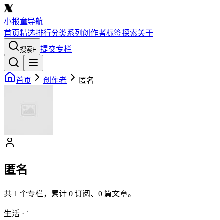
小报童导航
首页
精选
排行
分类
系列
创作者
标签
探索
关于
提交专栏
搜索
F
首页
创作者
匿名
匿名
共
1
个专栏，累计
0
订阅、
0
篇文章。
生活
·
1