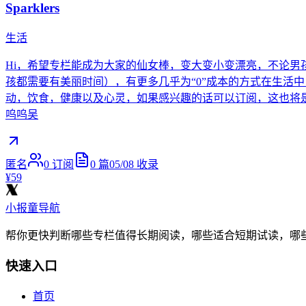
Sparklers
生活
Hi，希望专栏能成为大家的仙女棒，变大变小变漂亮，不论男
孩都需要有美丽时间），有更多几乎为“0”成本的方式在生活中
动，饮食，健康以及心灵，如果感兴趣的话可以订阅，这也将是
呜呜吴
匿名
0
订阅
0
篇
05/08
收录
¥59
小报童导航
帮你更快判断哪些专栏值得长期阅读，哪些适合短期试读，哪
快速入口
首页